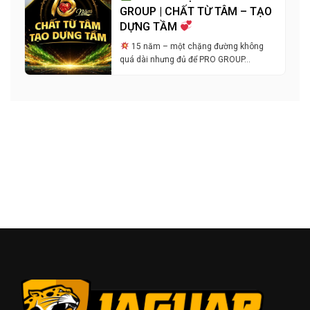
GROUP | CHẤT TỪ TÂM – TẠO
DỰNG TẦM
15 năm – một chặng đường không
quá dài nhưng đủ để PRO GROUP…