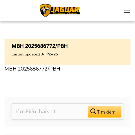
Chuyển
đến
nội
dung
MBH 2025686772/PBH
Lastest update:
20-Th5-25
MBH 2025686772/PBH