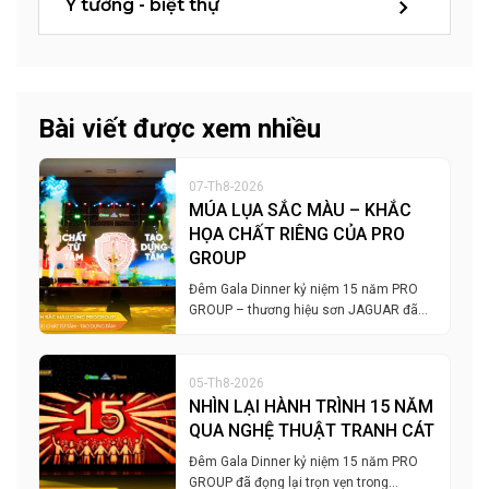
Ý tưởng - biệt thự
Bài viết được xem nhiều
07-Th8-2026
MÚA LỤA SẮC MÀU – KHẮC
HỌA CHẤT RIÊNG CỦA PRO
GROUP
Đêm Gala Dinner kỷ niệm 15 năm PRO
GROUP – thương hiệu sơn JAGUAR đã…
05-Th8-2026
NHÌN LẠI HÀNH TRÌNH 15 NĂM
QUA NGHỆ THUẬT TRANH CÁT
Đêm Gala Dinner kỷ niệm 15 năm PRO
GROUP đã đọng lại trọn vẹn trong…