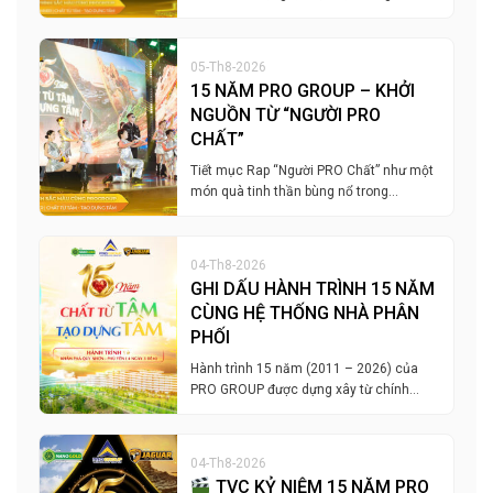
05-Th8-2026
15 NĂM PRO GROUP – KHỞI
NGUỒN TỪ “NGƯỜI PRO
CHẤT”
Tiết mục Rap “Người PRO Chất” như một
món quà tinh thần bùng nổ trong…
04-Th8-2026
GHI DẤU HÀNH TRÌNH 15 NĂM
CÙNG HỆ THỐNG NHÀ PHÂN
PHỐI
Hành trình 15 năm (2011 – 2026) của
PRO GROUP được dựng xây từ chính…
04-Th8-2026
TVC KỶ NIỆM 15 NĂM PRO