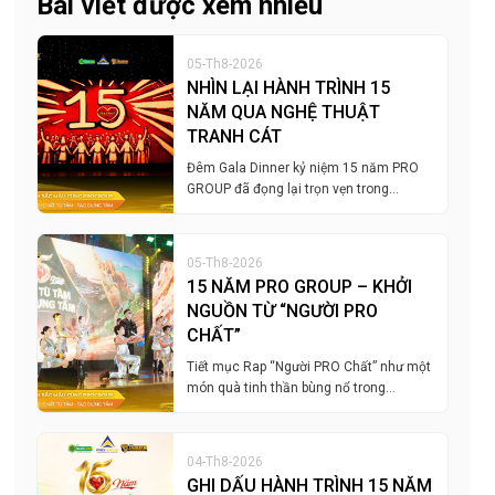
Bài viết được xem nhiều
05-Th8-2026
NHÌN LẠI HÀNH TRÌNH 15
NĂM QUA NGHỆ THUẬT
TRANH CÁT
Đêm Gala Dinner kỷ niệm 15 năm PRO
GROUP đã đọng lại trọn vẹn trong…
05-Th8-2026
15 NĂM PRO GROUP – KHỞI
NGUỒN TỪ “NGƯỜI PRO
CHẤT”
Tiết mục Rap “Người PRO Chất” như một
món quà tinh thần bùng nổ trong…
04-Th8-2026
GHI DẤU HÀNH TRÌNH 15 NĂM