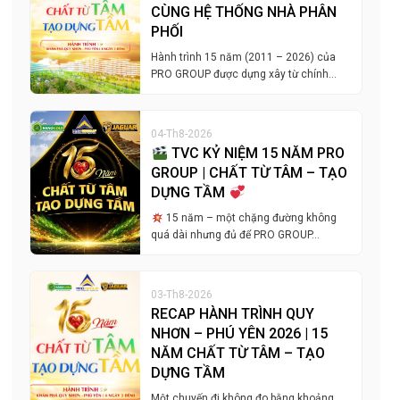
CÙNG HỆ THỐNG NHÀ PHÂN
PHỐI
Hành trình 15 năm (2011 – 2026) của
PRO GROUP được dựng xây từ chính…
04-Th8-2026
TVC KỶ NIỆM 15 NĂM PRO
GROUP | CHẤT TỪ TÂM – TẠO
DỰNG TẦM
15 năm – một chặng đường không
quá dài nhưng đủ để PRO GROUP…
03-Th8-2026
RECAP HÀNH TRÌNH QUY
NHƠN – PHÚ YÊN 2026 | 15
NĂM CHẤT TỪ TÂM – TẠO
DỰNG TẦM
Một chuyến đi không đo bằng khoảng