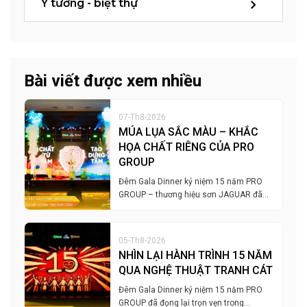
Ý tưởng - biệt thự
Bài viết được xem nhiều
07-Th8-2026
MÚA LỤA SẮC MÀU – KHẮC
HỌA CHẤT RIÊNG CỦA PRO
GROUP
Đêm Gala Dinner kỷ niệm 15 năm PRO
GROUP – thương hiệu sơn JAGUAR đã…
05-Th8-2026
NHÌN LẠI HÀNH TRÌNH 15 NĂM
QUA NGHỆ THUẬT TRANH CÁT
Đêm Gala Dinner kỷ niệm 15 năm PRO
GROUP đã đọng lại trọn vẹn trong…