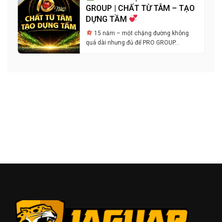
GROUP | CHẤT TỪ TÂM – TẠO
DỰNG TẦM
15 năm – một chặng đường không
quá dài nhưng đủ để PRO GROUP…