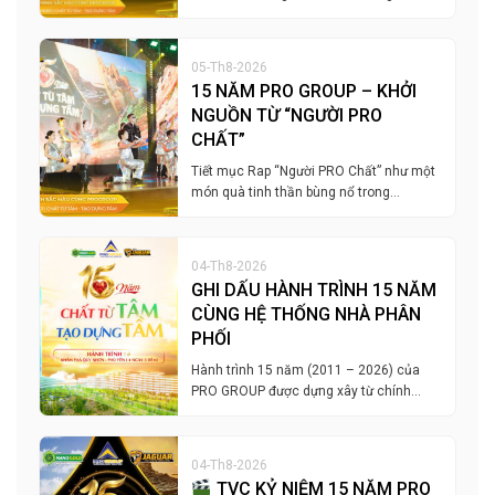
05-Th8-2026
15 NĂM PRO GROUP – KHỞI
NGUỒN TỪ “NGƯỜI PRO
CHẤT”
Tiết mục Rap “Người PRO Chất” như một
món quà tinh thần bùng nổ trong…
04-Th8-2026
GHI DẤU HÀNH TRÌNH 15 NĂM
CÙNG HỆ THỐNG NHÀ PHÂN
PHỐI
Hành trình 15 năm (2011 – 2026) của
PRO GROUP được dựng xây từ chính…
04-Th8-2026
TVC KỶ NIỆM 15 NĂM PRO