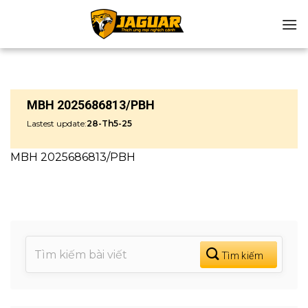
Chuyển
đến
nội
dung
MBH 2025686813/PBH
Lastest update:
28-Th5-25
MBH 2025686813/PBH