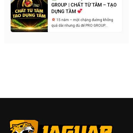
GROUP | CHẤT TỪ TÂM – TẠO
DỰNG TẦM
15 năm – một chặng đường không
quá dài nhưng đủ để PRO GROUP…