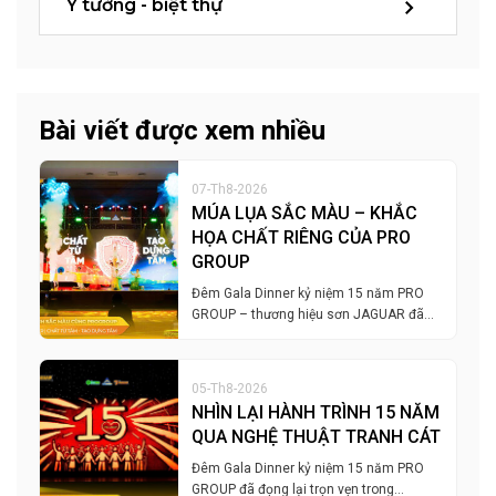
Ý tưởng - biệt thự
Bài viết được xem nhiều
07-Th8-2026
MÚA LỤA SẮC MÀU – KHẮC
HỌA CHẤT RIÊNG CỦA PRO
GROUP
Đêm Gala Dinner kỷ niệm 15 năm PRO
GROUP – thương hiệu sơn JAGUAR đã…
05-Th8-2026
NHÌN LẠI HÀNH TRÌNH 15 NĂM
QUA NGHỆ THUẬT TRANH CÁT
Đêm Gala Dinner kỷ niệm 15 năm PRO
GROUP đã đọng lại trọn vẹn trong…