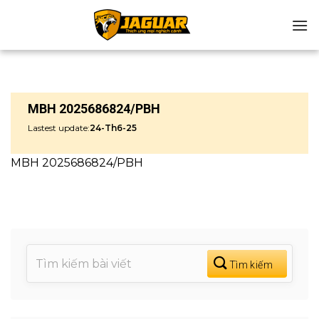
Chuyển
đến
nội
dung
MBH 2025686824/PBH
Lastest update:
24-Th6-25
MBH 2025686824/PBH