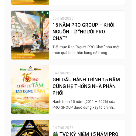
05-Th8-2026
15 NĂM PRO GROUP – KHỞI
NGUỒN TỪ “NGƯỜI PRO
CHẤT”
Tiết mục Rap “Người PRO Chất” như một
món quà tinh thần bùng nổ trong…
04-Th8-2026
GHI DẤU HÀNH TRÌNH 15 NĂM
CÙNG HỆ THỐNG NHÀ PHÂN
PHỐI
Hành trình 15 năm (2011 – 2026) của
PRO GROUP được dựng xây từ chính…
04-Th8-2026
TVC KỶ NIỆM 15 NĂM PRO