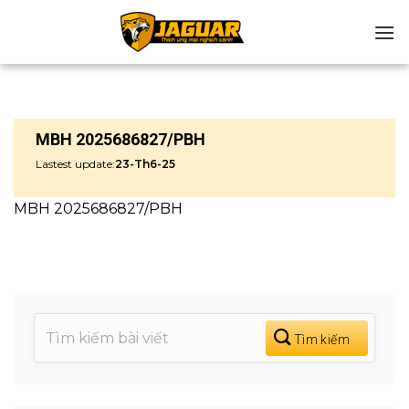
Chuyển
đến
nội
dung
MBH 2025686827/PBH
Lastest update:
23-Th6-25
MBH 2025686827/PBH