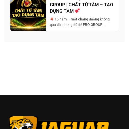
GROUP | CHẤT TỪ TÂM – TẠO
DỰNG TẦM
15 năm – một chặng đường không
quá dài nhưng đủ để PRO GROUP…