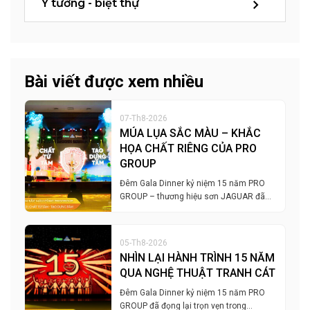
Ý tưởng - biệt thự
Bài viết được xem nhiều
07-Th8-2026
MÚA LỤA SẮC MÀU – KHẮC
HỌA CHẤT RIÊNG CỦA PRO
GROUP
Đêm Gala Dinner kỷ niệm 15 năm PRO
GROUP – thương hiệu sơn JAGUAR đã…
05-Th8-2026
NHÌN LẠI HÀNH TRÌNH 15 NĂM
QUA NGHỆ THUẬT TRANH CÁT
Đêm Gala Dinner kỷ niệm 15 năm PRO
GROUP đã đọng lại trọn vẹn trong…