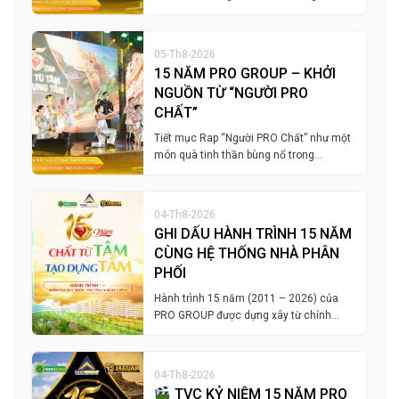
05-Th8-2026
15 NĂM PRO GROUP – KHỞI
NGUỒN TỪ “NGƯỜI PRO
CHẤT”
Tiết mục Rap “Người PRO Chất” như một
món quà tinh thần bùng nổ trong…
04-Th8-2026
GHI DẤU HÀNH TRÌNH 15 NĂM
CÙNG HỆ THỐNG NHÀ PHÂN
PHỐI
Hành trình 15 năm (2011 – 2026) của
PRO GROUP được dựng xây từ chính…
04-Th8-2026
TVC KỶ NIỆM 15 NĂM PRO