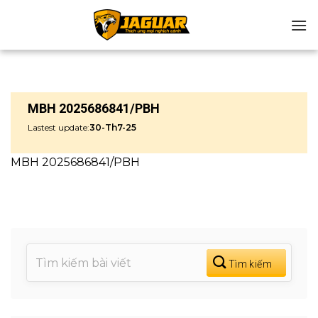
Chuyển
đến
nội
dung
MBH 2025686841/PBH
Lastest update:
30-Th7-25
MBH 2025686841/PBH