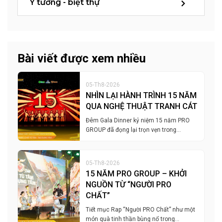
Ý tưởng - biệt thự
Bài viết được xem nhiều
05-Th8-2026
NHÌN LẠI HÀNH TRÌNH 15 NĂM
QUA NGHỆ THUẬT TRANH CÁT
Đêm Gala Dinner kỷ niệm 15 năm PRO
GROUP đã đọng lại trọn vẹn trong…
05-Th8-2026
15 NĂM PRO GROUP – KHỞI
NGUỒN TỪ “NGƯỜI PRO
CHẤT”
Tiết mục Rap “Người PRO Chất” như một
món quà tinh thần bùng nổ trong…