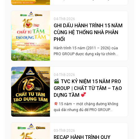
04-Th8-2026
GHI DẤU HÀNH TRÌNH 15 NĂM
CÙNG HỆ THỐNG NHÀ PHÂN
PHỐI
Hành trình 15 năm (2011 – 2026) của
PRO GROUP được dựng xây từ chính…
04-Th8-2026
TVC KỶ NIỆM 15 NĂM PRO
GROUP | CHẤT TỪ TÂM – TẠO
DỰNG TẦM
15 năm – một chặng đường không
quá dài nhưng đủ để PRO GROUP…
03-Th8-2026
RECAP HÀNH TRÌNH QUY