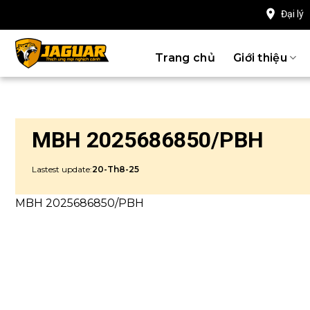
Chuyển
Đại lý
đến
nội
Trang chủ
Giới thiệu
dung
MBH 2025686850/PBH
Lastest update:
20-Th8-25
MBH 2025686850/PBH