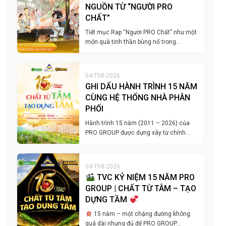
NGUỒN TỪ “NGƯỜI PRO
CHẤT”
Tiết mục Rap “Người PRO Chất” như một
món quà tinh thần bùng nổ trong…
04-Th8-2026
GHI DẤU HÀNH TRÌNH 15 NĂM
CÙNG HỆ THỐNG NHÀ PHÂN
PHỐI
Hành trình 15 năm (2011 – 2026) của
PRO GROUP được dựng xây từ chính…
04-Th8-2026
TVC KỶ NIỆM 15 NĂM PRO
GROUP | CHẤT TỪ TÂM – TẠO
DỰNG TẦM
15 năm – một chặng đường không
quá dài nhưng đủ để PRO GROUP…