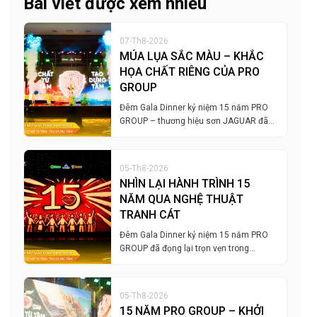
Bài viết được xem nhiều
07-Th8-2026
MÚA LỤA SẮC MÀU – KHẮC
HỌA CHẤT RIÊNG CỦA PRO
GROUP
Đêm Gala Dinner kỷ niệm 15 năm PRO
GROUP – thương hiệu sơn JAGUAR đã…
05-Th8-2026
NHÌN LẠI HÀNH TRÌNH 15
NĂM QUA NGHỆ THUẬT
TRANH CÁT
Đêm Gala Dinner kỷ niệm 15 năm PRO
GROUP đã đọng lại trọn vẹn trong…
05-Th8-2026
15 NĂM PRO GROUP – KHỞI