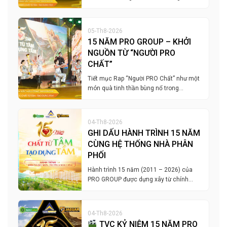
05-Th8-2026
15 NĂM PRO GROUP – KHỞI
NGUỒN TỪ “NGƯỜI PRO
CHẤT”
Tiết mục Rap “Người PRO Chất” như một
món quà tinh thần bùng nổ trong…
04-Th8-2026
GHI DẤU HÀNH TRÌNH 15 NĂM
CÙNG HỆ THỐNG NHÀ PHÂN
PHỐI
Hành trình 15 năm (2011 – 2026) của
PRO GROUP được dựng xây từ chính…
04-Th8-2026
TVC KỶ NIỆM 15 NĂM PRO