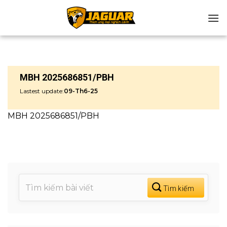
Chuyển
đến
nội
dung
MBH 2025686851/PBH
Lastest update:
09-Th6-25
MBH 2025686851/PBH