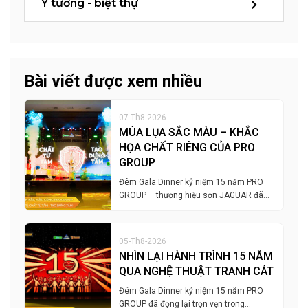
Ý tưởng - biệt thự
Bài viết được xem nhiều
07-Th8-2026
MÚA LỤA SẮC MÀU – KHẮC
HỌA CHẤT RIÊNG CỦA PRO
GROUP
Đêm Gala Dinner kỷ niệm 15 năm PRO
GROUP – thương hiệu sơn JAGUAR đã…
05-Th8-2026
NHÌN LẠI HÀNH TRÌNH 15 NĂM
QUA NGHỆ THUẬT TRANH CÁT
Đêm Gala Dinner kỷ niệm 15 năm PRO
GROUP đã đọng lại trọn vẹn trong…