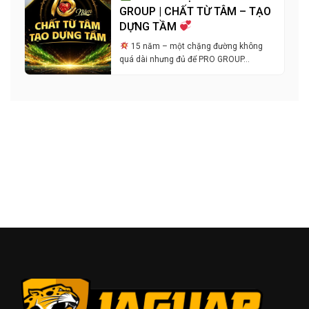
GROUP | CHẤT TỪ TÂM – TẠO
DỰNG TẦM
15 năm – một chặng đường không
quá dài nhưng đủ để PRO GROUP…