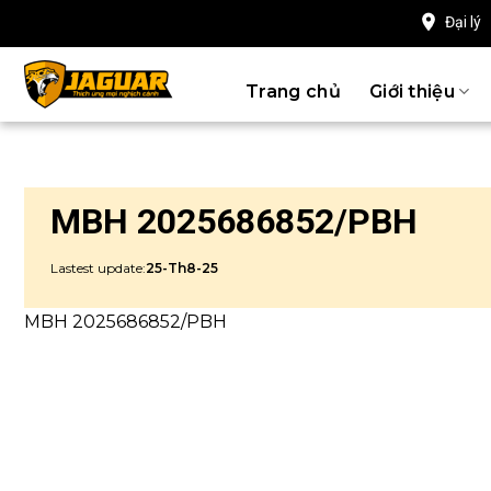
Chuyển
Đại lý
đến
nội
Trang chủ
Giới thiệu
dung
MBH 2025686852/PBH
Lastest update:
25-Th8-25
MBH 2025686852/PBH