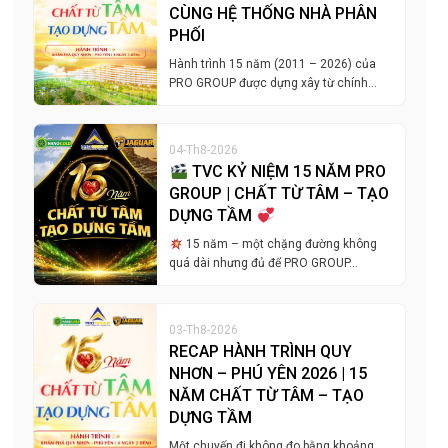
CÙNG HỆ THỐNG NHÀ PHÂN
PHỐI
Hành trình 15 năm (2011 – 2026) của
PRO GROUP được dựng xây từ chính…
04-Th8-2026
TVC KỶ NIỆM 15 NĂM PRO
GROUP | CHẤT TỪ TÂM – TẠO
DỰNG TẦM
15 năm – một chặng đường không
quá dài nhưng đủ để PRO GROUP…
03-Th8-2026
RECAP HÀNH TRÌNH QUY
NHƠN – PHÚ YÊN 2026 | 15
NĂM CHẤT TỪ TÂM – TẠO
DỰNG TẦM
Một chuyến đi không đo bằng khoảng