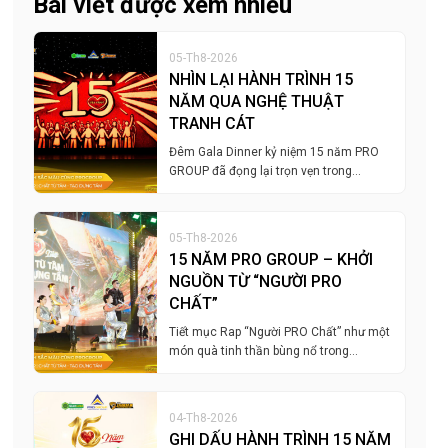
Bài viết được xem nhiều
05-Th8-2026
NHÌN LẠI HÀNH TRÌNH 15
NĂM QUA NGHỆ THUẬT
TRANH CÁT
Đêm Gala Dinner kỷ niệm 15 năm PRO
GROUP đã đọng lại trọn vẹn trong…
05-Th8-2026
15 NĂM PRO GROUP – KHỞI
NGUỒN TỪ “NGƯỜI PRO
CHẤT”
Tiết mục Rap “Người PRO Chất” như một
món quà tinh thần bùng nổ trong…
04-Th8-2026
GHI DẤU HÀNH TRÌNH 15 NĂM