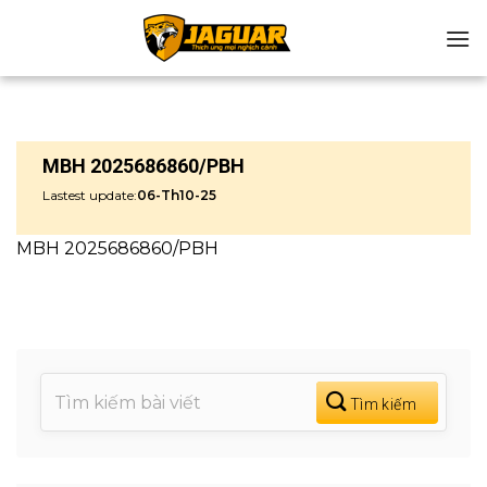
Chuyển
đến
nội
dung
MBH 2025686860/PBH
Lastest update:
06-Th10-25
MBH 2025686860/PBH