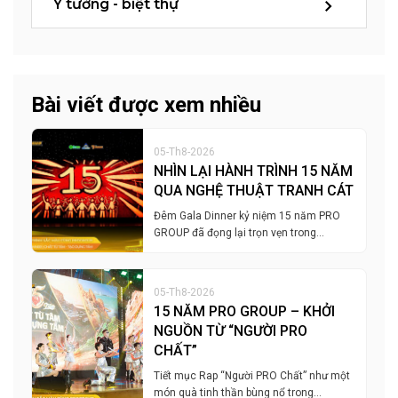
Ý tưởng - biệt thự
Bài viết được xem nhiều
05-Th8-2026
NHÌN LẠI HÀNH TRÌNH 15 NĂM
QUA NGHỆ THUẬT TRANH CÁT
Đêm Gala Dinner kỷ niệm 15 năm PRO
GROUP đã đọng lại trọn vẹn trong…
05-Th8-2026
15 NĂM PRO GROUP – KHỞI
NGUỒN TỪ “NGƯỜI PRO
CHẤT”
Tiết mục Rap “Người PRO Chất” như một
món quà tinh thần bùng nổ trong…