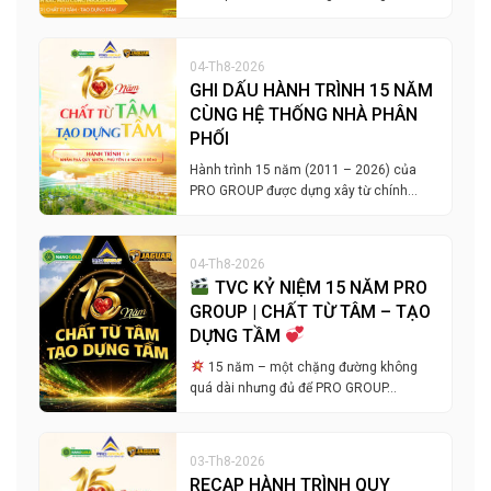
04-Th8-2026
GHI DẤU HÀNH TRÌNH 15 NĂM
CÙNG HỆ THỐNG NHÀ PHÂN
PHỐI
Hành trình 15 năm (2011 – 2026) của
PRO GROUP được dựng xây từ chính…
04-Th8-2026
TVC KỶ NIỆM 15 NĂM PRO
GROUP | CHẤT TỪ TÂM – TẠO
DỰNG TẦM
15 năm – một chặng đường không
quá dài nhưng đủ để PRO GROUP…
03-Th8-2026
RECAP HÀNH TRÌNH QUY