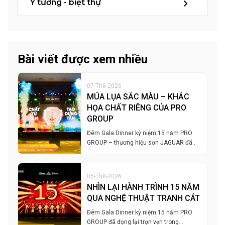
Ý tưởng - biệt thự
Bài viết được xem nhiều
07-Th8-2026
MÚA LỤA SẮC MÀU – KHẮC
HỌA CHẤT RIÊNG CỦA PRO
GROUP
Đêm Gala Dinner kỷ niệm 15 năm PRO
GROUP – thương hiệu sơn JAGUAR đã…
05-Th8-2026
NHÌN LẠI HÀNH TRÌNH 15 NĂM
QUA NGHỆ THUẬT TRANH CÁT
Đêm Gala Dinner kỷ niệm 15 năm PRO
GROUP đã đọng lại trọn vẹn trong…