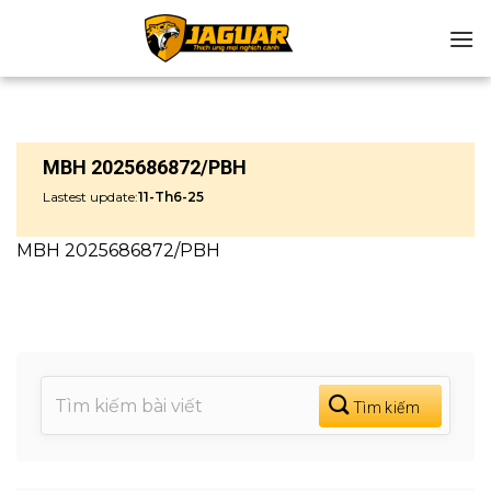
Chuyển
đến
nội
dung
MBH 2025686872/PBH
Lastest update:
11-Th6-25
MBH 2025686872/PBH