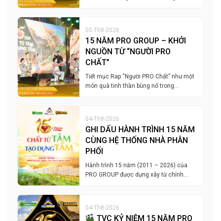
05-Th8-2026
15 NĂM PRO GROUP – KHỞI
NGUỒN TỪ “NGƯỜI PRO
CHẤT”
Tiết mục Rap “Người PRO Chất” như một
món quà tinh thần bùng nổ trong…
04-Th8-2026
GHI DẤU HÀNH TRÌNH 15 NĂM
CÙNG HỆ THỐNG NHÀ PHÂN
PHỐI
Hành trình 15 năm (2011 – 2026) của
PRO GROUP được dựng xây từ chính…
04-Th8-2026
TVC KỶ NIỆM 15 NĂM PRO