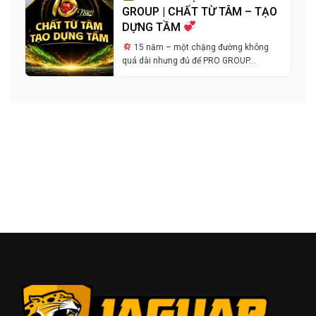
GROUP | CHẤT TỪ TÂM – TẠO
DỰNG TẦM
15 năm – một chặng đường không
quá dài nhưng đủ để PRO GROUP…