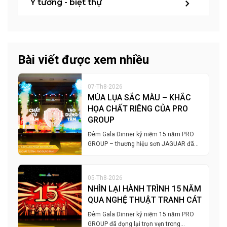
Ý tưởng - biệt thự
Bài viết được xem nhiều
07-Th8-2026
MÚA LỤA SẮC MÀU – KHẮC
HỌA CHẤT RIÊNG CỦA PRO
GROUP
Đêm Gala Dinner kỷ niệm 15 năm PRO
GROUP – thương hiệu sơn JAGUAR đã…
05-Th8-2026
NHÌN LẠI HÀNH TRÌNH 15 NĂM
QUA NGHỆ THUẬT TRANH CÁT
Đêm Gala Dinner kỷ niệm 15 năm PRO
GROUP đã đọng lại trọn vẹn trong…