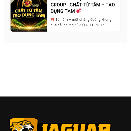
GROUP | CHẤT TỪ TÂM – TẠO
DỰNG TẦM
15 năm – một chặng đường không
quá dài nhưng đủ để PRO GROUP…