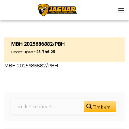
Chuyển
đến
nội
dung
MBH 2025686882/PBH
Lastest update:
25-Th6-25
MBH 2025686882/PBH