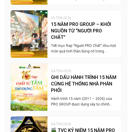
05-Th8-2026
15 NĂM PRO GROUP – KHỞI
NGUỒN TỪ “NGƯỜI PRO
CHẤT”
Tiết mục Rap “Người PRO Chất” như một
món quà tinh thần bùng nổ trong…
04-Th8-2026
GHI DẤU HÀNH TRÌNH 15 NĂM
CÙNG HỆ THỐNG NHÀ PHÂN
PHỐI
Hành trình 15 năm (2011 – 2026) của
PRO GROUP được dựng xây từ chính…
04-Th8-2026
TVC KỶ NIỆM 15 NĂM PRO