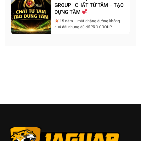
GROUP | CHẤT TỪ TÂM – TẠO
DỰNG TẦM
15 năm – một chặng đường không
quá dài nhưng đủ để PRO GROUP…