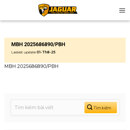
Chuyển
đến
nội
dung
MBH 2025686890/PBH
Lastest update:
01-Th8-25
MBH 2025686890/PBH