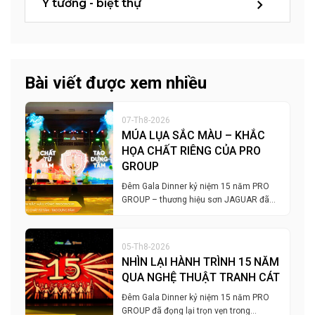
Ý tưởng - biệt thự
Bài viết được xem nhiều
07-Th8-2026
MÚA LỤA SẮC MÀU – KHẮC
HỌA CHẤT RIÊNG CỦA PRO
GROUP
Đêm Gala Dinner kỷ niệm 15 năm PRO
GROUP – thương hiệu sơn JAGUAR đã…
05-Th8-2026
NHÌN LẠI HÀNH TRÌNH 15 NĂM
QUA NGHỆ THUẬT TRANH CÁT
Đêm Gala Dinner kỷ niệm 15 năm PRO
GROUP đã đọng lại trọn vẹn trong…