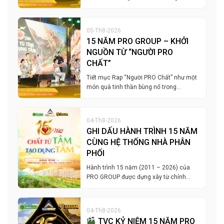
05-Th8-2026
15 NĂM PRO GROUP – KHỞI
NGUỒN TỪ “NGƯỜI PRO
CHẤT”
Tiết mục Rap “Người PRO Chất” như một
món quà tinh thần bùng nổ trong…
04-Th8-2026
GHI DẤU HÀNH TRÌNH 15 NĂM
CÙNG HỆ THỐNG NHÀ PHÂN
PHỐI
Hành trình 15 năm (2011 – 2026) của
PRO GROUP được dựng xây từ chính…
04-Th8-2026
TVC KỶ NIỆM 15 NĂM PRO