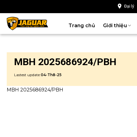
Chuyển
Đại lý
đến
nội
Trang chủ
Giới thiệu
dung
MBH 2025686924/PBH
Lastest update:
04-Th8-25
MBH 2025686924/PBH