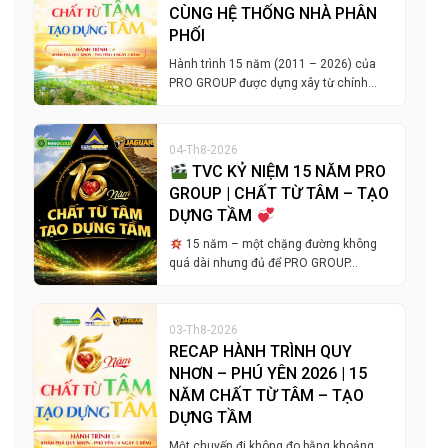
CÙNG HỆ THỐNG NHÀ PHÂN
PHỐI
Hành trình 15 năm (2011 – 2026) của
PRO GROUP được dựng xây từ chính…
04-Th8-2026
TVC KỶ NIỆM 15 NĂM PRO
GROUP | CHẤT TỪ TÂM – TẠO
DỰNG TẦM
15 năm – một chặng đường không
quá dài nhưng đủ để PRO GROUP…
03-Th8-2026
RECAP HÀNH TRÌNH QUY
NHƠN – PHÚ YÊN 2026 | 15
NĂM CHẤT TỪ TÂM – TẠO
DỰNG TẦM
Một chuyến đi không đo bằng khoảng