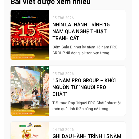
Bài viết được xem nhiều
05-Th8-2026
NHÌN LẠI HÀNH TRÌNH 15
NĂM QUA NGHỆ THUẬT
TRANH CÁT
Đêm Gala Dinner kỷ niệm 15 năm PRO
GROUP đã đọng lại trọn vẹn trong…
05-Th8-2026
15 NĂM PRO GROUP – KHỞI
NGUỒN TỪ “NGƯỜI PRO
CHẤT”
Tiết mục Rap “Người PRO Chất” như một
món quà tinh thần bùng nổ trong…
04-Th8-2026
GHI DẤU HÀNH TRÌNH 15 NĂM