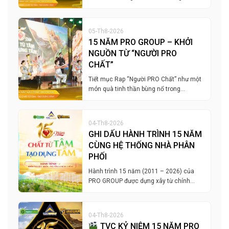
05-Th8-2026
15 NĂM PRO GROUP – KHỞI
NGUỒN TỪ “NGƯỜI PRO
CHẤT”
Tiết mục Rap “Người PRO Chất” như một
món quà tinh thần bùng nổ trong…
04-Th8-2026
GHI DẤU HÀNH TRÌNH 15 NĂM
CÙNG HỆ THỐNG NHÀ PHÂN
PHỐI
Hành trình 15 năm (2011 – 2026) của
PRO GROUP được dựng xây từ chính…
04-Th8-2026
TVC KỶ NIỆM 15 NĂM PRO