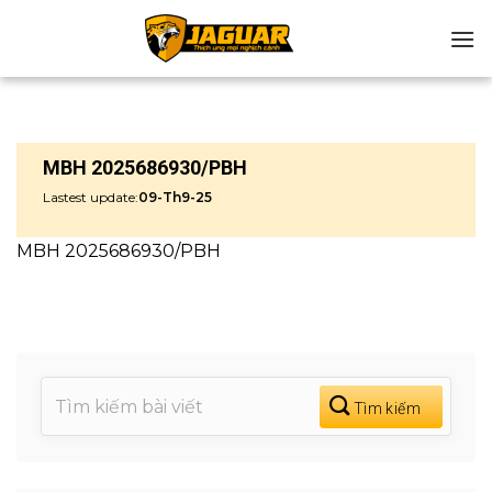
Chuyển
đến
nội
dung
MBH 2025686930/PBH
Lastest update:
09-Th9-25
MBH 2025686930/PBH