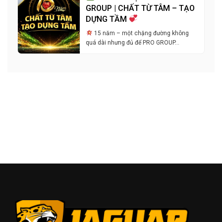
GROUP | CHẤT TỪ TÂM – TẠO
DỰNG TẦM
15 năm – một chặng đường không
quá dài nhưng đủ để PRO GROUP…