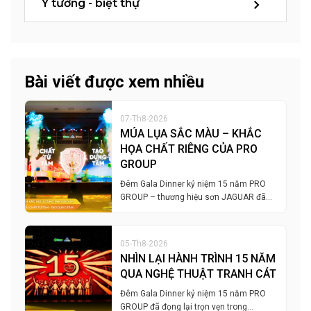
Ý tưởng - biệt thự
Bài viết được xem nhiều
07-Th8-2026
MÚA LỤA SẮC MÀU – KHẮC
HỌA CHẤT RIÊNG CỦA PRO
GROUP
Đêm Gala Dinner kỷ niệm 15 năm PRO
GROUP – thương hiệu sơn JAGUAR đã…
05-Th8-2026
NHÌN LẠI HÀNH TRÌNH 15 NĂM
QUA NGHỆ THUẬT TRANH CÁT
Đêm Gala Dinner kỷ niệm 15 năm PRO
GROUP đã đọng lại trọn vẹn trong…