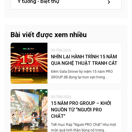
Ý tưởng - biệt thự
Bài viết được xem nhiều
05-Th8-2026
NHÌN LẠI HÀNH TRÌNH 15 NĂM
QUA NGHỆ THUẬT TRANH CÁT
Đêm Gala Dinner kỷ niệm 15 năm PRO
GROUP đã đọng lại trọn vẹn trong…
05-Th8-2026
15 NĂM PRO GROUP – KHỞI
NGUỒN TỪ “NGƯỜI PRO
CHẤT”
Tiết mục Rap “Người PRO Chất” như một
món quà tinh thần bùng nổ trong…