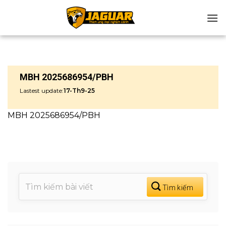
Chuyển
đến
nội
dung
MBH 2025686954/PBH
Lastest update:
17-Th9-25
MBH 2025686954/PBH