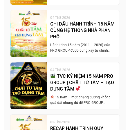
04-Th8-2026
GHI DẤU HÀNH TRÌNH 15 NĂM
CÙNG HỆ THỐNG NHÀ PHÂN
PHỐI
Hành trình 15 năm (2011 – 2026) của
PRO GROUP được dựng xây từ chính…
04-Th8-2026
TVC KỶ NIỆM 15 NĂM PRO
GROUP | CHẤT TỪ TÂM – TẠO
DỰNG TẦM
15 năm – một chặng đường không
quá dài nhưng đủ để PRO GROUP…
03-Th8-2026
RECAP HÀNH TRÌNH QUY