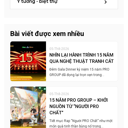
Ý tưởng - biệt thự
Bài viết được xem nhiều
05-Th8-2026
NHÌN LẠI HÀNH TRÌNH 15 NĂM
QUA NGHỆ THUẬT TRANH CÁT
Đêm Gala Dinner kỷ niệm 15 năm PRO
GROUP đã đọng lại trọn vẹn trong…
05-Th8-2026
15 NĂM PRO GROUP – KHỞI
NGUỒN TỪ “NGƯỜI PRO
CHẤT”
Tiết mục Rap “Người PRO Chất” như một
món quà tinh thần bùng nổ trong…