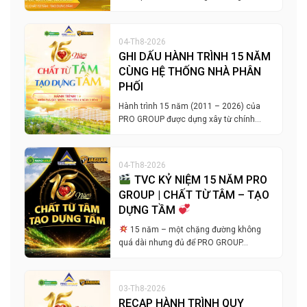
04-Th8-2026
GHI DẤU HÀNH TRÌNH 15 NĂM
CÙNG HỆ THỐNG NHÀ PHÂN
PHỐI
Hành trình 15 năm (2011 – 2026) của
PRO GROUP được dựng xây từ chính…
04-Th8-2026
TVC KỶ NIỆM 15 NĂM PRO
GROUP | CHẤT TỪ TÂM – TẠO
DỰNG TẦM
15 năm – một chặng đường không
quá dài nhưng đủ để PRO GROUP…
03-Th8-2026
RECAP HÀNH TRÌNH QUY