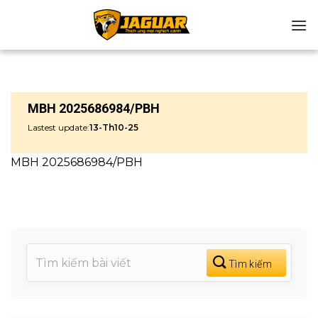
Chuyển
đến
nội
dung
MBH 2025686984/PBH
Lastest update:
13-Th10-25
MBH 2025686984/PBH