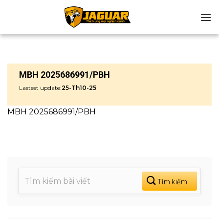
Chuyển
đến
nội
dung
MBH 2025686991/PBH
Lastest update:
25-Th10-25
MBH 2025686991/PBH