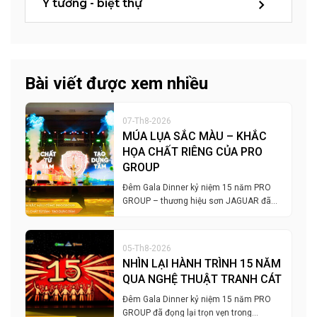
Ý tưởng - biệt thự
Bài viết được xem nhiều
07-Th8-2026
MÚA LỤA SẮC MÀU – KHẮC
HỌA CHẤT RIÊNG CỦA PRO
GROUP
Đêm Gala Dinner kỷ niệm 15 năm PRO
GROUP – thương hiệu sơn JAGUAR đã…
05-Th8-2026
NHÌN LẠI HÀNH TRÌNH 15 NĂM
QUA NGHỆ THUẬT TRANH CÁT
Đêm Gala Dinner kỷ niệm 15 năm PRO
GROUP đã đọng lại trọn vẹn trong…