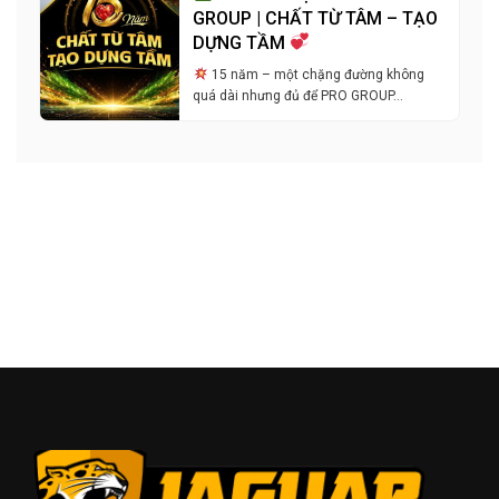
GROUP | CHẤT TỪ TÂM – TẠO
DỰNG TẦM
15 năm – một chặng đường không
quá dài nhưng đủ để PRO GROUP…