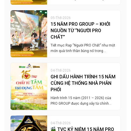
05-Th8-2026
15 NĂM PRO GROUP – KHỞI
NGUỒN TỪ “NGƯỜI PRO
CHẤT”
Tiết mục Rap “Người PRO Chất” như một
món quà tinh thần bùng nổ trong…
04-Th8-2026
GHI DẤU HÀNH TRÌNH 15 NĂM
CÙNG HỆ THỐNG NHÀ PHÂN
PHỐI
Hành trình 15 năm (2011 – 2026) của
PRO GROUP được dựng xây từ chính…
04-Th8-2026
TVC KỶ NIỆM 15 NĂM PRO