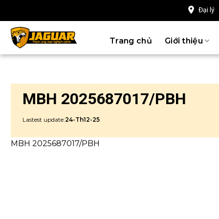
Chuyển
Đại lý
đến
nội
Trang chủ
Giới thiệu
dung
MBH 2025687017/PBH
Lastest update:
24-Th12-25
MBH 2025687017/PBH