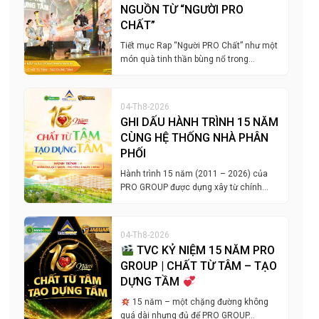
NGUỒN TỪ “NGƯỜI PRO
CHẤT”
Tiết mục Rap “Người PRO Chất” như một
món quà tinh thần bùng nổ trong…
04-Th8-2026
GHI DẤU HÀNH TRÌNH 15 NĂM
CÙNG HỆ THỐNG NHÀ PHÂN
PHỐI
Hành trình 15 năm (2011 – 2026) của
PRO GROUP được dựng xây từ chính…
04-Th8-2026
TVC KỶ NIỆM 15 NĂM PRO
GROUP | CHẤT TỪ TÂM – TẠO
DỰNG TẦM
15 năm – một chặng đường không
quá dài nhưng đủ để PRO GROUP…