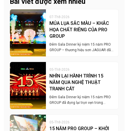
Bài viết được xem nhiều
07-Th8-2026
MÚA LỤA SẮC MÀU – KHẮC
HỌA CHẤT RIÊNG CỦA PRO
GROUP
Đêm Gala Dinner kỷ niệm 15 năm PRO
GROUP – thương hiệu sơn JAGUAR đã…
05-Th8-2026
NHÌN LẠI HÀNH TRÌNH 15
NĂM QUA NGHỆ THUẬT
TRANH CÁT
Đêm Gala Dinner kỷ niệm 15 năm PRO
GROUP đã đọng lại trọn vẹn trong…
05-Th8-2026
15 NĂM PRO GROUP – KHỞI