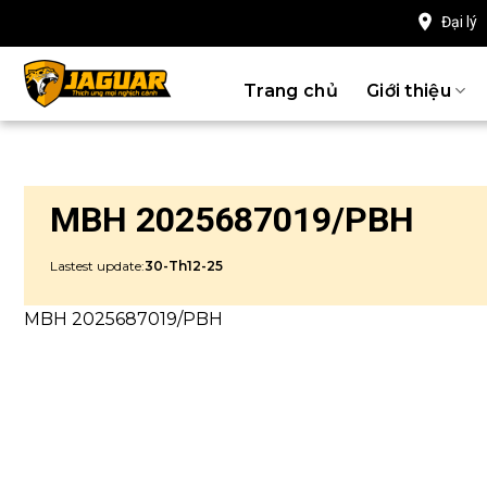
Chuyển
Đại lý
đến
nội
Trang chủ
Giới thiệu
dung
MBH 2025687019/PBH
Lastest update:
30-Th12-25
MBH 2025687019/PBH