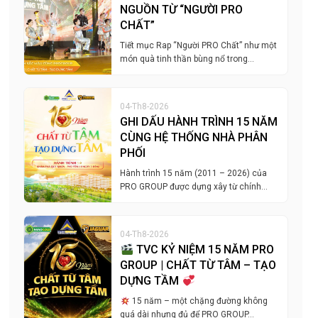
NGUỒN TỪ “NGƯỜI PRO
CHẤT”
Tiết mục Rap “Người PRO Chất” như một
món quà tinh thần bùng nổ trong…
04-Th8-2026
GHI DẤU HÀNH TRÌNH 15 NĂM
CÙNG HỆ THỐNG NHÀ PHÂN
PHỐI
Hành trình 15 năm (2011 – 2026) của
PRO GROUP được dựng xây từ chính…
04-Th8-2026
TVC KỶ NIỆM 15 NĂM PRO
GROUP | CHẤT TỪ TÂM – TẠO
DỰNG TẦM
15 năm – một chặng đường không
quá dài nhưng đủ để PRO GROUP…