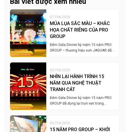
Bài viết được xem nhiều
07-Th8-2026
MÚA LỤA SẮC MÀU – KHẮC
HỌA CHẤT RIÊNG CỦA PRO
GROUP
Đêm Gala Dinner kỷ niệm 15 năm PRO
GROUP – thương hiệu sơn JAGUAR đã…
05-Th8-2026
NHÌN LẠI HÀNH TRÌNH 15
NĂM QUA NGHỆ THUẬT
TRANH CÁT
Đêm Gala Dinner kỷ niệm 15 năm PRO
GROUP đã đọng lại trọn vẹn trong…
05-Th8-2026
15 NĂM PRO GROUP – KHỞI