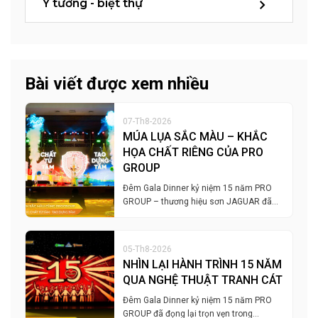
Ý tưởng - biệt thự
Bài viết được xem nhiều
07-Th8-2026
MÚA LỤA SẮC MÀU – KHẮC
HỌA CHẤT RIÊNG CỦA PRO
GROUP
Đêm Gala Dinner kỷ niệm 15 năm PRO
GROUP – thương hiệu sơn JAGUAR đã…
05-Th8-2026
NHÌN LẠI HÀNH TRÌNH 15 NĂM
QUA NGHỆ THUẬT TRANH CÁT
Đêm Gala Dinner kỷ niệm 15 năm PRO
GROUP đã đọng lại trọn vẹn trong…