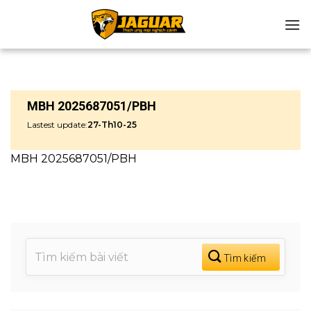
Chuyển
đến
nội
dung
MBH 2025687051/PBH
Lastest update:
27-Th10-25
MBH 2025687051/PBH