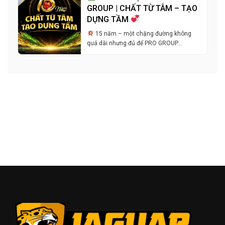
GROUP | CHẤT TỪ TÂM – TẠO
DỰNG TẦM
15 năm – một chặng đường không
quá dài nhưng đủ để PRO GROUP…