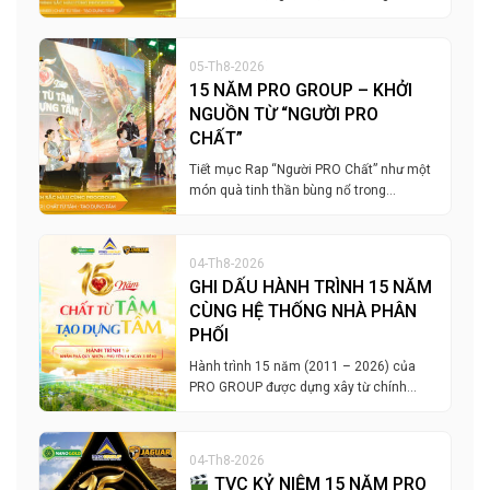
05-Th8-2026
15 NĂM PRO GROUP – KHỞI
NGUỒN TỪ “NGƯỜI PRO
CHẤT”
Tiết mục Rap “Người PRO Chất” như một
món quà tinh thần bùng nổ trong…
04-Th8-2026
GHI DẤU HÀNH TRÌNH 15 NĂM
CÙNG HỆ THỐNG NHÀ PHÂN
PHỐI
Hành trình 15 năm (2011 – 2026) của
PRO GROUP được dựng xây từ chính…
04-Th8-2026
TVC KỶ NIỆM 15 NĂM PRO