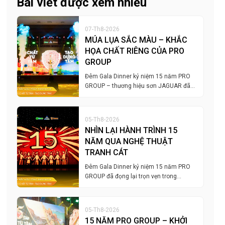
Bài viết được xem nhiều
07-Th8-2026
MÚA LỤA SẮC MÀU – KHẮC
HỌA CHẤT RIÊNG CỦA PRO
GROUP
Đêm Gala Dinner kỷ niệm 15 năm PRO
GROUP – thương hiệu sơn JAGUAR đã…
05-Th8-2026
NHÌN LẠI HÀNH TRÌNH 15
NĂM QUA NGHỆ THUẬT
TRANH CÁT
Đêm Gala Dinner kỷ niệm 15 năm PRO
GROUP đã đọng lại trọn vẹn trong…
05-Th8-2026
15 NĂM PRO GROUP – KHỞI