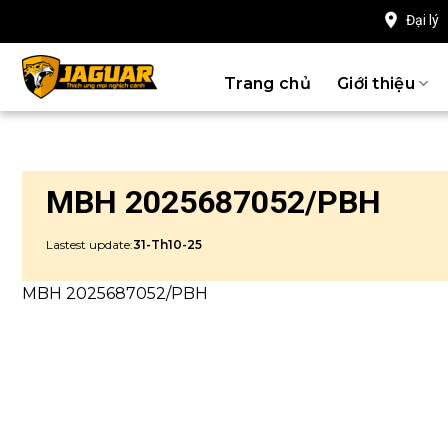
Chuyển
Đại lý
đến
nội
Trang chủ
Giới thiệu
dung
MBH 2025687052/PBH
Lastest update:
31-Th10-25
MBH 2025687052/PBH