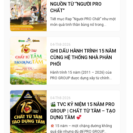
NGUỒN TỪ “NGƯỜI PRO
CHẤT”
Tiết mục Rap “Người PRO Chất” như một
món quà tinh thần bùng nổ trong…
04-Th8-2026
GHI DẤU HÀNH TRÌNH 15 NĂM
CÙNG HỆ THỐNG NHÀ PHÂN
PHỐI
Hành trình 15 năm (2011 – 2026) của
PRO GROUP được dựng xây từ chính…
04-Th8-2026
TVC KỶ NIỆM 15 NĂM PRO
GROUP | CHẤT TỪ TÂM – TẠO
DỰNG TẦM
15 năm – một chặng đường không
quá dài nhưng đủ để PRO GROUP…