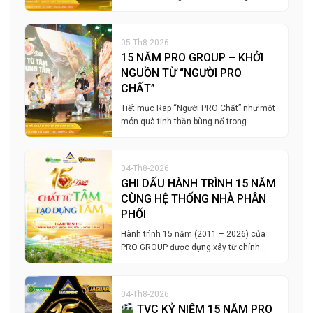
05-Th8-2026
15 NĂM PRO GROUP – KHỞI
NGUỒN TỪ “NGƯỜI PRO
CHẤT”
Tiết mục Rap “Người PRO Chất” như một
món quà tinh thần bùng nổ trong…
04-Th8-2026
GHI DẤU HÀNH TRÌNH 15 NĂM
CÙNG HỆ THỐNG NHÀ PHÂN
PHỐI
Hành trình 15 năm (2011 – 2026) của
PRO GROUP được dựng xây từ chính…
04-Th8-2026
TVC KỶ NIỆM 15 NĂM PRO