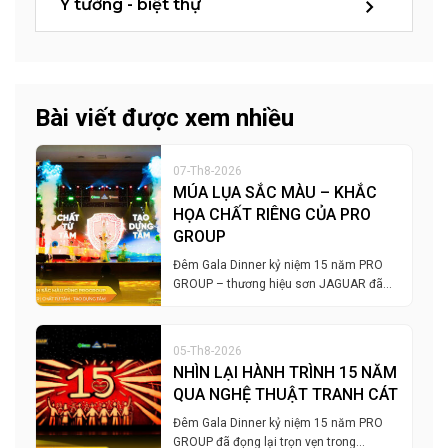
Ý tưởng - biệt thự
Bài viết được xem nhiều
07-Th8-2026
MÚA LỤA SẮC MÀU – KHẮC
HỌA CHẤT RIÊNG CỦA PRO
GROUP
Đêm Gala Dinner kỷ niệm 15 năm PRO
GROUP – thương hiệu sơn JAGUAR đã…
05-Th8-2026
NHÌN LẠI HÀNH TRÌNH 15 NĂM
QUA NGHỆ THUẬT TRANH CÁT
Đêm Gala Dinner kỷ niệm 15 năm PRO
GROUP đã đọng lại trọn vẹn trong…