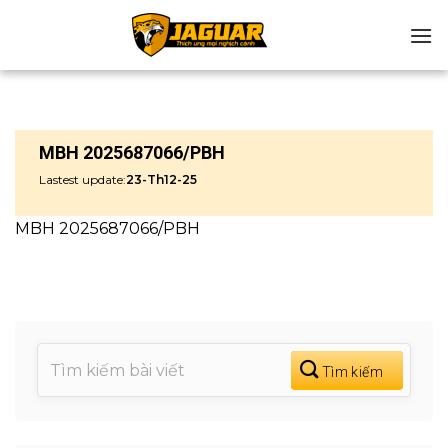
Chuyển
đến
nội
dung
MBH 2025687066/PBH
Lastest update:
23-Th12-25
MBH 2025687066/PBH