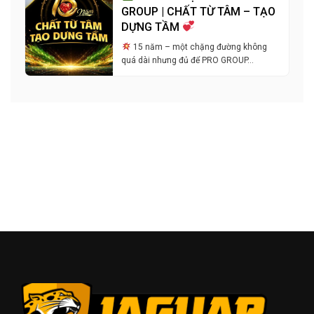
GROUP | CHẤT TỪ TÂM – TẠO
DỰNG TẦM
15 năm – một chặng đường không
quá dài nhưng đủ để PRO GROUP…