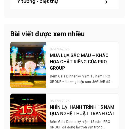
Ý tưởng - biệt thự
Bài viết được xem nhiều
07-Th8-2026
MÚA LỤA SẮC MÀU – KHẮC
HỌA CHẤT RIÊNG CỦA PRO
GROUP
Đêm Gala Dinner kỷ niệm 15 năm PRO
GROUP – thương hiệu sơn JAGUAR đã…
05-Th8-2026
NHÌN LẠI HÀNH TRÌNH 15 NĂM
QUA NGHỆ THUẬT TRANH CÁT
Đêm Gala Dinner kỷ niệm 15 năm PRO
GROUP đã đọng lại trọn vẹn trong…