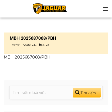
Chuyển
đến
nội
dung
MBH 2025687068/PBH
Lastest update:
24-Th12-25
MBH 2025687068/PBH