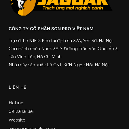
CÔNG TY CỔ PHẦN SƠN PRO VIỆT NAM
Trụ sở: Lô N15D, Khu tái định cư X2A, Yên Sở, Hà Nội
Chi nhánh miền Nam: 3A17 Đường Trần Văn Giàu, Ấp 3,
Tân Vĩnh Lộc, Hồ Chí Minh
Nhà máy sản xuất: Lô CN1, KCN Ngọc Hồi, Hà Nội
LIÊN HỆ
Hotline:
0912.61.61.66
Website
www.jagugarcolor.com