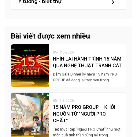
Ý tưởng - biệt thự
Bài viết được xem nhiều
05-Th8-2026
NHÌN LẠI HÀNH TRÌNH 15 NĂM
QUA NGHỆ THUẬT TRANH CÁT
Đêm Gala Dinner kỷ niệm 15 năm PRO
GROUP đã đọng lại trọn vẹn trong…
05-Th8-2026
15 NĂM PRO GROUP – KHỞI
NGUỒN TỪ “NGƯỜI PRO
CHẤT”
Tiết mục Rap “Người PRO Chất” như một
món quà tinh thần bùng nổ trong…