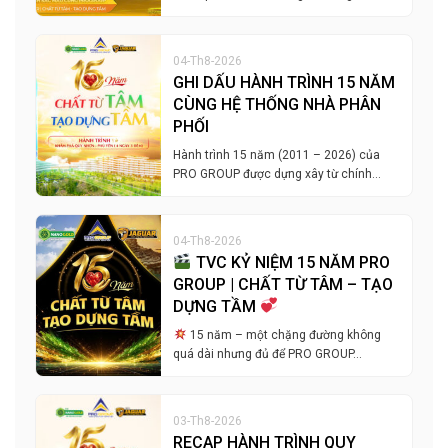
04-Th8-2026
GHI DẤU HÀNH TRÌNH 15 NĂM
CÙNG HỆ THỐNG NHÀ PHÂN
PHỐI
Hành trình 15 năm (2011 – 2026) của
PRO GROUP được dựng xây từ chính…
04-Th8-2026
TVC KỶ NIỆM 15 NĂM PRO
GROUP | CHẤT TỪ TÂM – TẠO
DỰNG TẦM
15 năm – một chặng đường không
quá dài nhưng đủ để PRO GROUP…
03-Th8-2026
RECAP HÀNH TRÌNH QUY