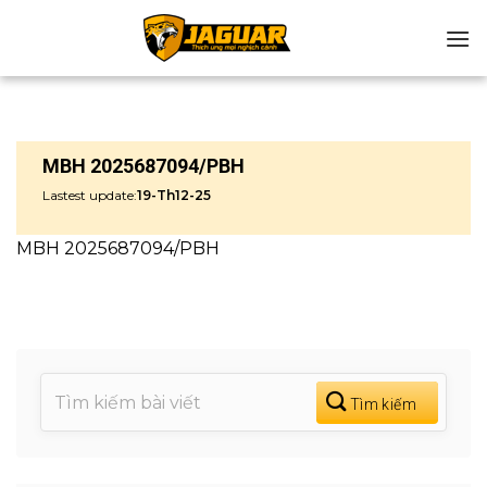
Chuyển
đến
nội
dung
MBH 2025687094/PBH
Lastest update:
19-Th12-25
MBH 2025687094/PBH