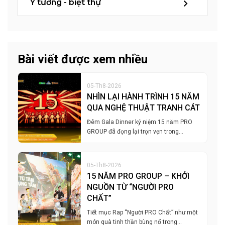
Ý tưởng - biệt thự
Bài viết được xem nhiều
05-Th8-2026
NHÌN LẠI HÀNH TRÌNH 15 NĂM
QUA NGHỆ THUẬT TRANH CÁT
Đêm Gala Dinner kỷ niệm 15 năm PRO
GROUP đã đọng lại trọn vẹn trong…
05-Th8-2026
15 NĂM PRO GROUP – KHỞI
NGUỒN TỪ “NGƯỜI PRO
CHẤT”
Tiết mục Rap “Người PRO Chất” như một
món quà tinh thần bùng nổ trong…