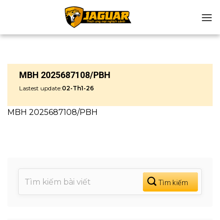
Chuyển
đến
nội
dung
MBH 2025687108/PBH
Lastest update:
02-Th1-26
MBH 2025687108/PBH