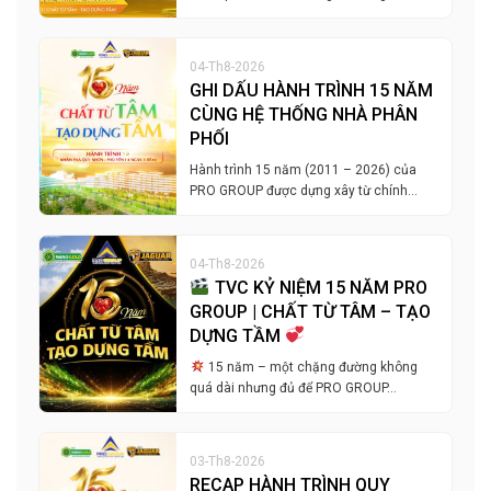
04-Th8-2026
GHI DẤU HÀNH TRÌNH 15 NĂM
CÙNG HỆ THỐNG NHÀ PHÂN
PHỐI
Hành trình 15 năm (2011 – 2026) của
PRO GROUP được dựng xây từ chính…
04-Th8-2026
TVC KỶ NIỆM 15 NĂM PRO
GROUP | CHẤT TỪ TÂM – TẠO
DỰNG TẦM
15 năm – một chặng đường không
quá dài nhưng đủ để PRO GROUP…
03-Th8-2026
RECAP HÀNH TRÌNH QUY