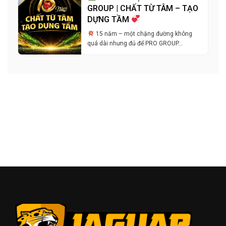
GROUP | CHẤT TỪ TÂM – TẠO
DỰNG TẦM
15 năm – một chặng đường không
quá dài nhưng đủ để PRO GROUP…