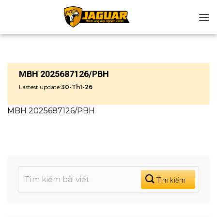
Chuyển
đến
nội
dung
MBH 2025687126/PBH
Lastest update:
30-Th1-26
MBH 2025687126/PBH