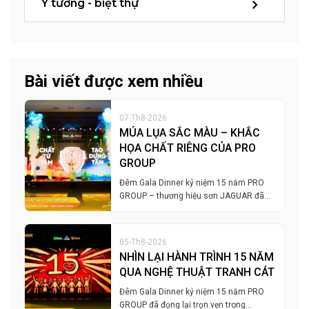
Ý tưởng - biệt thự
Bài viết được xem nhiều
07-Th8-2026
MÚA LỤA SẮC MÀU – KHẮC
HỌA CHẤT RIÊNG CỦA PRO
GROUP
Đêm Gala Dinner kỷ niệm 15 năm PRO
GROUP – thương hiệu sơn JAGUAR đã…
05-Th8-2026
NHÌN LẠI HÀNH TRÌNH 15 NĂM
QUA NGHỆ THUẬT TRANH CÁT
Đêm Gala Dinner kỷ niệm 15 năm PRO
GROUP đã đọng lại trọn vẹn trong…