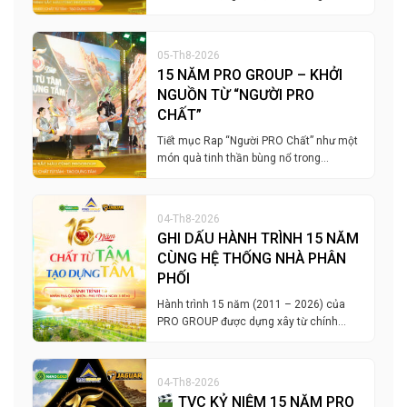
05-Th8-2026
15 NĂM PRO GROUP – KHỞI
NGUỒN TỪ “NGƯỜI PRO
CHẤT”
Tiết mục Rap “Người PRO Chất” như một
món quà tinh thần bùng nổ trong…
04-Th8-2026
GHI DẤU HÀNH TRÌNH 15 NĂM
CÙNG HỆ THỐNG NHÀ PHÂN
PHỐI
Hành trình 15 năm (2011 – 2026) của
PRO GROUP được dựng xây từ chính…
04-Th8-2026
TVC KỶ NIỆM 15 NĂM PRO