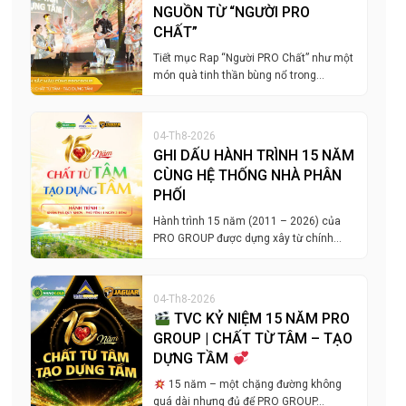
NGUỒN TỪ “NGƯỜI PRO
CHẤT”
Tiết mục Rap “Người PRO Chất” như một
món quà tinh thần bùng nổ trong…
04-Th8-2026
GHI DẤU HÀNH TRÌNH 15 NĂM
CÙNG HỆ THỐNG NHÀ PHÂN
PHỐI
Hành trình 15 năm (2011 – 2026) của
PRO GROUP được dựng xây từ chính…
04-Th8-2026
TVC KỶ NIỆM 15 NĂM PRO
GROUP | CHẤT TỪ TÂM – TẠO
DỰNG TẦM
15 năm – một chặng đường không
quá dài nhưng đủ để PRO GROUP…