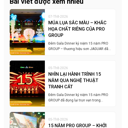
Bài viết được xem nhiều
07-Th8-2026
MÚA LỤA SẮC MÀU – KHẮC
HỌA CHẤT RIÊNG CỦA PRO
GROUP
Đêm Gala Dinner kỷ niệm 15 năm PRO
GROUP – thương hiệu sơn JAGUAR đã…
05-Th8-2026
NHÌN LẠI HÀNH TRÌNH 15
NĂM QUA NGHỆ THUẬT
TRANH CÁT
Đêm Gala Dinner kỷ niệm 15 năm PRO
GROUP đã đọng lại trọn vẹn trong…
05-Th8-2026
15 NĂM PRO GROUP – KHỞI