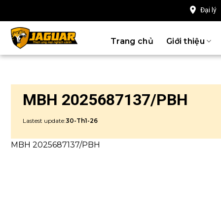
Chuyển
Đại lý
đến
nội
Trang chủ
Giới thiệu
dung
MBH 2025687137/PBH
Lastest update:
30-Th1-26
MBH 2025687137/PBH