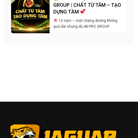
GROUP | CHẤT TỪ TÂM – TẠO
DỰNG TẦM
15 năm – một chặng đường không
quá dài nhưng đủ để PRO GROUP…