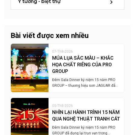
Ý tưởng - biệt thự
Bài viết được xem nhiều
07-Th8-2026
MÚA LỤA SẮC MÀU – KHẮC
HỌA CHẤT RIÊNG CỦA PRO
GROUP
Đêm Gala Dinner kỷ niệm 15 năm PRO
GROUP – thương hiệu sơn JAGUAR đã…
05-Th8-2026
NHÌN LẠI HÀNH TRÌNH 15 NĂM
QUA NGHỆ THUẬT TRANH CÁT
Đêm Gala Dinner kỷ niệm 15 năm PRO
GROUP đã đọng lại trọn vẹn trong…