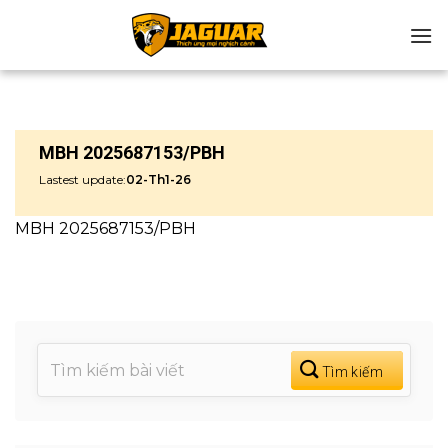
Chuyển
đến
nội
dung
MBH 2025687153/PBH
Lastest update:
02-Th1-26
MBH 2025687153/PBH