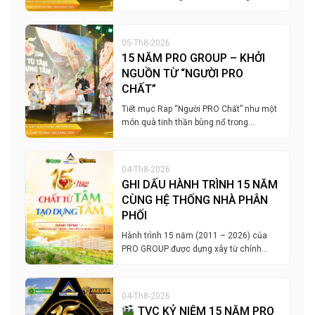
05-Th8-2026
15 NĂM PRO GROUP – KHỞI
NGUỒN TỪ “NGƯỜI PRO
CHẤT”
Tiết mục Rap “Người PRO Chất” như một
món quà tinh thần bùng nổ trong…
04-Th8-2026
GHI DẤU HÀNH TRÌNH 15 NĂM
CÙNG HỆ THỐNG NHÀ PHÂN
PHỐI
Hành trình 15 năm (2011 – 2026) của
PRO GROUP được dựng xây từ chính…
04-Th8-2026
TVC KỶ NIỆM 15 NĂM PRO