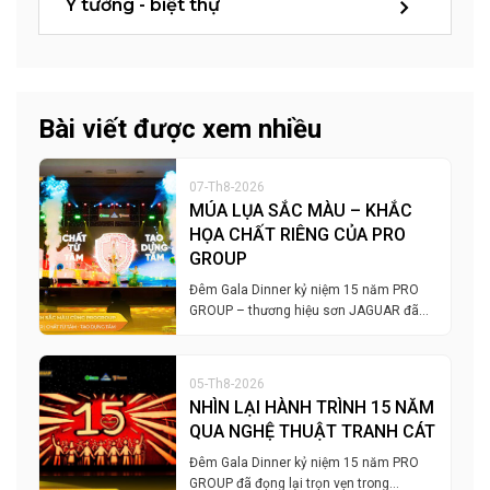
Ý tưởng - biệt thự
Bài viết được xem nhiều
07-Th8-2026
MÚA LỤA SẮC MÀU – KHẮC
HỌA CHẤT RIÊNG CỦA PRO
GROUP
Đêm Gala Dinner kỷ niệm 15 năm PRO
GROUP – thương hiệu sơn JAGUAR đã…
05-Th8-2026
NHÌN LẠI HÀNH TRÌNH 15 NĂM
QUA NGHỆ THUẬT TRANH CÁT
Đêm Gala Dinner kỷ niệm 15 năm PRO
GROUP đã đọng lại trọn vẹn trong…