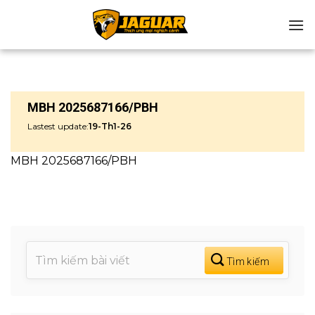
Chuyển
đến
nội
dung
MBH 2025687166/PBH
Lastest update:
19-Th1-26
MBH 2025687166/PBH