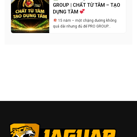
GROUP | CHẤT TỪ TÂM – TẠO
DỰNG TẦM
15 năm – một chặng đường không
quá dài nhưng đủ để PRO GROUP…