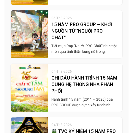
05-Th8-2026
15 NĂM PRO GROUP – KHỞI
NGUỒN TỪ “NGƯỜI PRO
CHẤT”
Tiết mục Rap “Người PRO Chất” như một
món quà tinh thần bùng nổ trong…
04-Th8-2026
GHI DẤU HÀNH TRÌNH 15 NĂM
CÙNG HỆ THỐNG NHÀ PHÂN
PHỐI
Hành trình 15 năm (2011 – 2026) của
PRO GROUP được dựng xây từ chính…
04-Th8-2026
TVC KỶ NIỆM 15 NĂM PRO