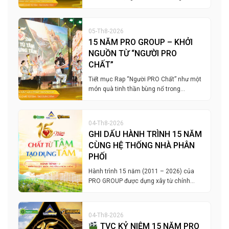
05-Th8-2026
15 NĂM PRO GROUP – KHỞI
NGUỒN TỪ “NGƯỜI PRO
CHẤT”
Tiết mục Rap “Người PRO Chất” như một
món quà tinh thần bùng nổ trong…
04-Th8-2026
GHI DẤU HÀNH TRÌNH 15 NĂM
CÙNG HỆ THỐNG NHÀ PHÂN
PHỐI
Hành trình 15 năm (2011 – 2026) của
PRO GROUP được dựng xây từ chính…
04-Th8-2026
TVC KỶ NIỆM 15 NĂM PRO