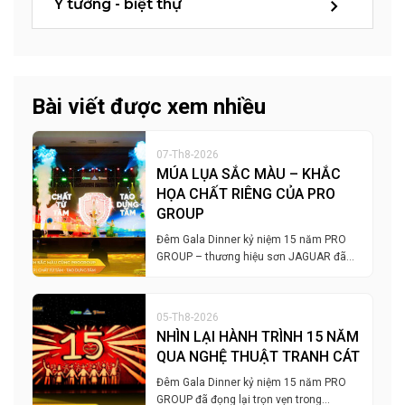
Ý tưởng - biệt thự
Bài viết được xem nhiều
07-Th8-2026
MÚA LỤA SẮC MÀU – KHẮC
HỌA CHẤT RIÊNG CỦA PRO
GROUP
Đêm Gala Dinner kỷ niệm 15 năm PRO
GROUP – thương hiệu sơn JAGUAR đã…
05-Th8-2026
NHÌN LẠI HÀNH TRÌNH 15 NĂM
QUA NGHỆ THUẬT TRANH CÁT
Đêm Gala Dinner kỷ niệm 15 năm PRO
GROUP đã đọng lại trọn vẹn trong…