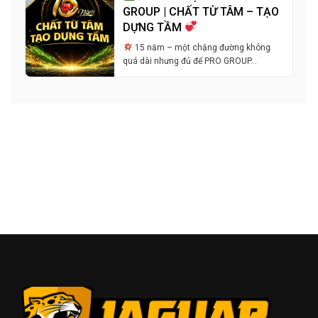
GROUP | CHẤT TỪ TÂM – TẠO
DỰNG TẦM
15 năm – một chặng đường không
quá dài nhưng đủ để PRO GROUP…