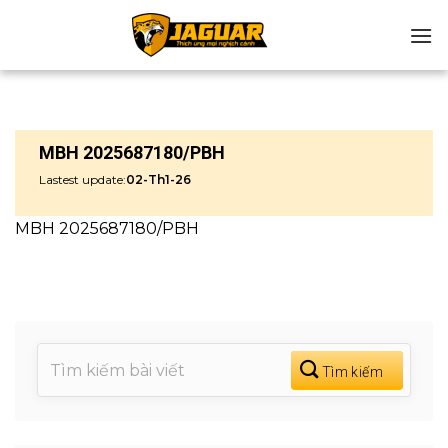
Chuyển
đến
nội
dung
MBH 2025687180/PBH
Lastest update:
02-Th1-26
MBH 2025687180/PBH