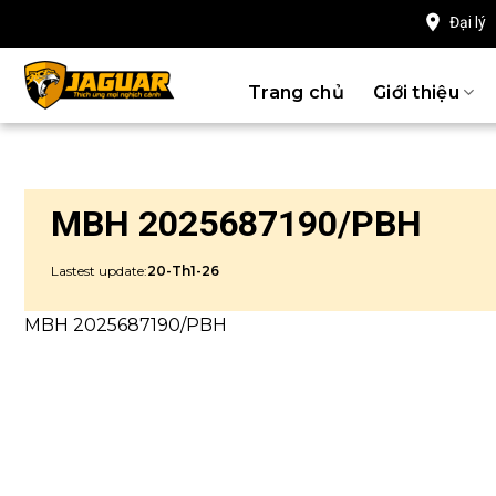
Chuyển
Đại lý
đến
nội
Trang chủ
Giới thiệu
dung
MBH 2025687190/PBH
Lastest update:
20-Th1-26
MBH 2025687190/PBH