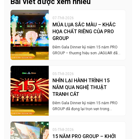
Bài viết được xem nhiều
07-Th8-2026
MÚA LỤA SẮC MÀU – KHẮC
HỌA CHẤT RIÊNG CỦA PRO
GROUP
Đêm Gala Dinner kỷ niệm 15 năm PRO
GROUP – thương hiệu sơn JAGUAR đã…
05-Th8-2026
NHÌN LẠI HÀNH TRÌNH 15
NĂM QUA NGHỆ THUẬT
TRANH CÁT
Đêm Gala Dinner kỷ niệm 15 năm PRO
GROUP đã đọng lại trọn vẹn trong…
05-Th8-2026
15 NĂM PRO GROUP – KHỞI