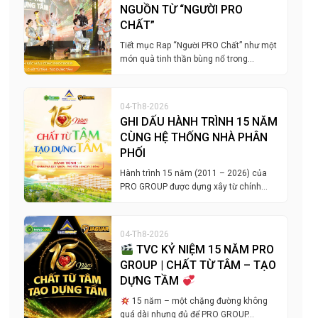
NGUỒN TỪ “NGƯỜI PRO
CHẤT”
Tiết mục Rap “Người PRO Chất” như một
món quà tinh thần bùng nổ trong…
04-Th8-2026
GHI DẤU HÀNH TRÌNH 15 NĂM
CÙNG HỆ THỐNG NHÀ PHÂN
PHỐI
Hành trình 15 năm (2011 – 2026) của
PRO GROUP được dựng xây từ chính…
04-Th8-2026
TVC KỶ NIỆM 15 NĂM PRO
GROUP | CHẤT TỪ TÂM – TẠO
DỰNG TẦM
15 năm – một chặng đường không
quá dài nhưng đủ để PRO GROUP…