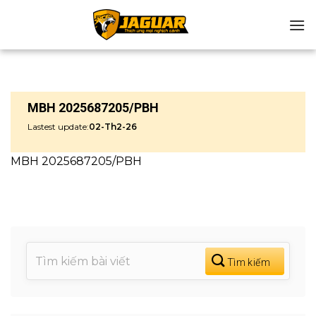
Chuyển
đến
nội
dung
MBH 2025687205/PBH
Lastest update:
02-Th2-26
MBH 2025687205/PBH