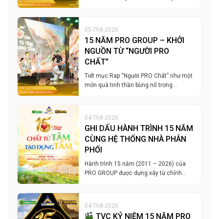
05-Th8-2026
15 NĂM PRO GROUP – KHỞI
NGUỒN TỪ “NGƯỜI PRO
CHẤT”
Tiết mục Rap “Người PRO Chất” như một
món quà tinh thần bùng nổ trong…
04-Th8-2026
GHI DẤU HÀNH TRÌNH 15 NĂM
CÙNG HỆ THỐNG NHÀ PHÂN
PHỐI
Hành trình 15 năm (2011 – 2026) của
PRO GROUP được dựng xây từ chính…
04-Th8-2026
TVC KỶ NIỆM 15 NĂM PRO