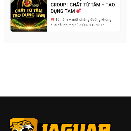
GROUP | CHẤT TỪ TÂM – TẠO
DỰNG TẦM
15 năm – một chặng đường không
quá dài nhưng đủ để PRO GROUP…