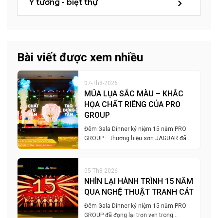
Ý tưởng - biệt thự
Bài viết được xem nhiều
07-Th8-2026
MÚA LỤA SẮC MÀU – KHẮC
HỌA CHẤT RIÊNG CỦA PRO
GROUP
Đêm Gala Dinner kỷ niệm 15 năm PRO
GROUP – thương hiệu sơn JAGUAR đã…
05-Th8-2026
NHÌN LẠI HÀNH TRÌNH 15 NĂM
QUA NGHỆ THUẬT TRANH CÁT
Đêm Gala Dinner kỷ niệm 15 năm PRO
GROUP đã đọng lại trọn vẹn trong…