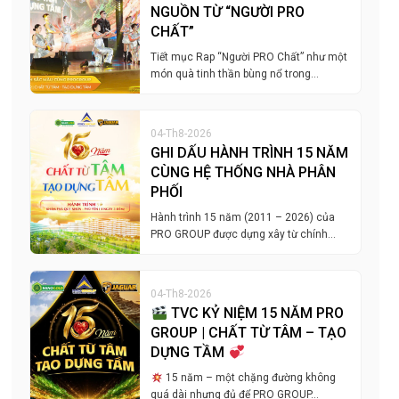
NGUỒN TỪ “NGƯỜI PRO
CHẤT”
Tiết mục Rap “Người PRO Chất” như một
món quà tinh thần bùng nổ trong…
04-Th8-2026
GHI DẤU HÀNH TRÌNH 15 NĂM
CÙNG HỆ THỐNG NHÀ PHÂN
PHỐI
Hành trình 15 năm (2011 – 2026) của
PRO GROUP được dựng xây từ chính…
04-Th8-2026
TVC KỶ NIỆM 15 NĂM PRO
GROUP | CHẤT TỪ TÂM – TẠO
DỰNG TẦM
15 năm – một chặng đường không
quá dài nhưng đủ để PRO GROUP…