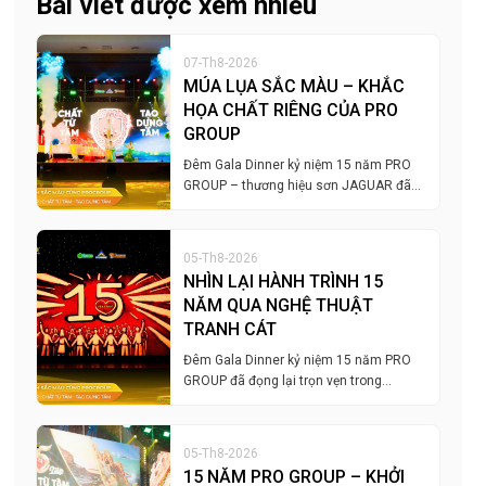
Bài viết được xem nhiều
07-Th8-2026
MÚA LỤA SẮC MÀU – KHẮC
HỌA CHẤT RIÊNG CỦA PRO
GROUP
Đêm Gala Dinner kỷ niệm 15 năm PRO
GROUP – thương hiệu sơn JAGUAR đã…
05-Th8-2026
NHÌN LẠI HÀNH TRÌNH 15
NĂM QUA NGHỆ THUẬT
TRANH CÁT
Đêm Gala Dinner kỷ niệm 15 năm PRO
GROUP đã đọng lại trọn vẹn trong…
05-Th8-2026
15 NĂM PRO GROUP – KHỞI