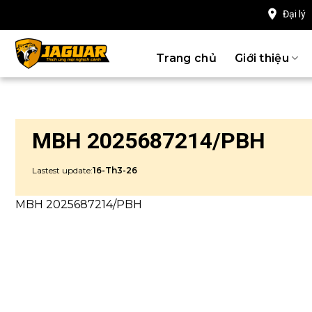
Chuyển
Đại lý
đến
nội
Trang chủ
Giới thiệu
dung
MBH 2025687214/PBH
Lastest update:
16-Th3-26
MBH 2025687214/PBH