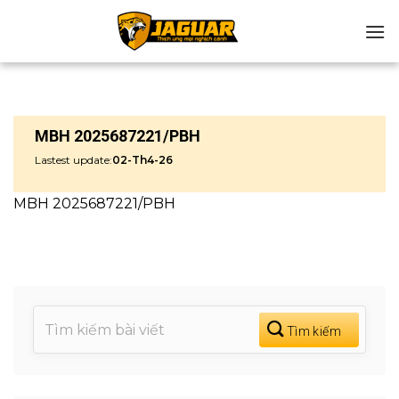
Chuyển
đến
nội
dung
MBH 2025687221/PBH
Lastest update:
02-Th4-26
MBH 2025687221/PBH