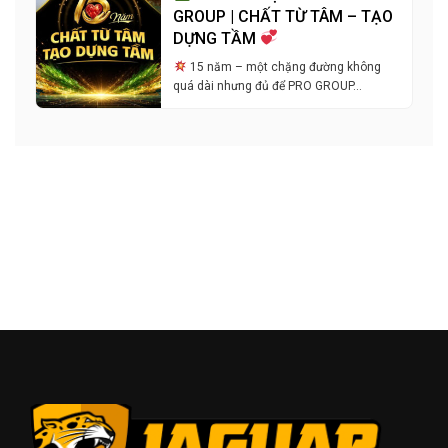
GROUP | CHẤT TỪ TÂM – TẠO
DỰNG TẦM
15 năm – một chặng đường không
quá dài nhưng đủ để PRO GROUP…