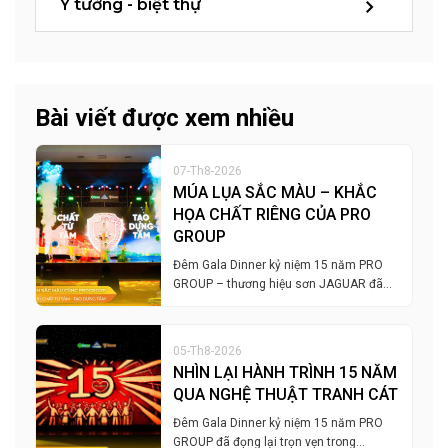
Ý tưởng - biệt thự
Bài viết được xem nhiều
07-Th8-2026
MÚA LỤA SẮC MÀU – KHẮC
HỌA CHẤT RIÊNG CỦA PRO
GROUP
Đêm Gala Dinner kỷ niệm 15 năm PRO
GROUP – thương hiệu sơn JAGUAR đã…
05-Th8-2026
NHÌN LẠI HÀNH TRÌNH 15 NĂM
QUA NGHỆ THUẬT TRANH CÁT
Đêm Gala Dinner kỷ niệm 15 năm PRO
GROUP đã đọng lại trọn vẹn trong…