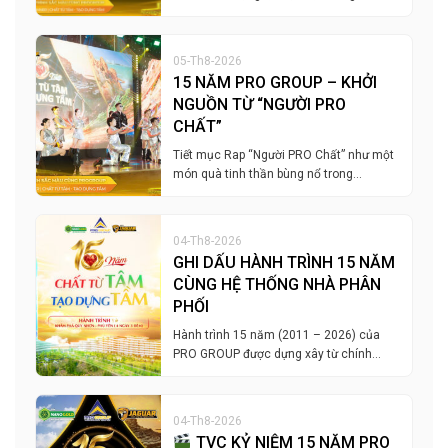
05-Th8-2026
15 NĂM PRO GROUP – KHỞI
NGUỒN TỪ “NGƯỜI PRO
CHẤT”
Tiết mục Rap “Người PRO Chất” như một
món quà tinh thần bùng nổ trong…
04-Th8-2026
GHI DẤU HÀNH TRÌNH 15 NĂM
CÙNG HỆ THỐNG NHÀ PHÂN
PHỐI
Hành trình 15 năm (2011 – 2026) của
PRO GROUP được dựng xây từ chính…
04-Th8-2026
TVC KỶ NIỆM 15 NĂM PRO