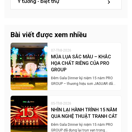
Ý tưởng - biệt thự
Bài viết được xem nhiều
07-Th8-2026
MÚA LỤA SẮC MÀU – KHẮC
HỌA CHẤT RIÊNG CỦA PRO
GROUP
Đêm Gala Dinner kỷ niệm 15 năm PRO
GROUP – thương hiệu sơn JAGUAR đã…
05-Th8-2026
NHÌN LẠI HÀNH TRÌNH 15 NĂM
QUA NGHỆ THUẬT TRANH CÁT
Đêm Gala Dinner kỷ niệm 15 năm PRO
GROUP đã đọng lại trọn vẹn trong…