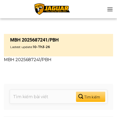
Chuyển
đến
nội
dung
MBH 2025687241/PBH
Lastest update:
10-Th3-26
MBH 2025687241/PBH