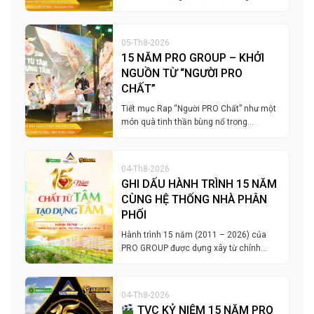
05-Th8-2026
15 NĂM PRO GROUP – KHỞI
NGUỒN TỪ “NGƯỜI PRO
CHẤT”
Tiết mục Rap “Người PRO Chất” như một
món quà tinh thần bùng nổ trong…
04-Th8-2026
GHI DẤU HÀNH TRÌNH 15 NĂM
CÙNG HỆ THỐNG NHÀ PHÂN
PHỐI
Hành trình 15 năm (2011 – 2026) của
PRO GROUP được dựng xây từ chính…
04-Th8-2026
TVC KỶ NIỆM 15 NĂM PRO