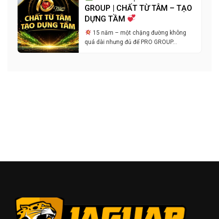
GROUP | CHẤT TỪ TÂM – TẠO
DỰNG TẦM
15 năm – một chặng đường không
quá dài nhưng đủ để PRO GROUP…