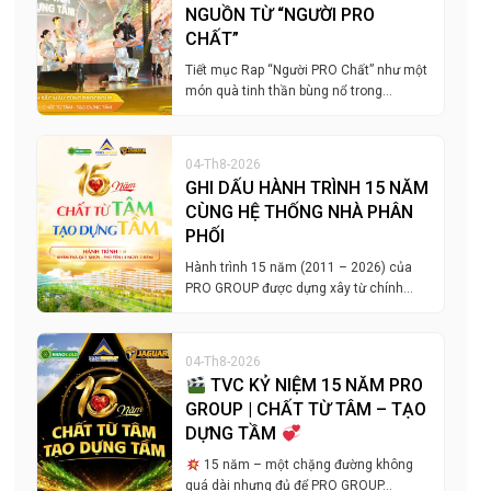
NGUỒN TỪ “NGƯỜI PRO
CHẤT”
Tiết mục Rap “Người PRO Chất” như một
món quà tinh thần bùng nổ trong…
04-Th8-2026
GHI DẤU HÀNH TRÌNH 15 NĂM
CÙNG HỆ THỐNG NHÀ PHÂN
PHỐI
Hành trình 15 năm (2011 – 2026) của
PRO GROUP được dựng xây từ chính…
04-Th8-2026
TVC KỶ NIỆM 15 NĂM PRO
GROUP | CHẤT TỪ TÂM – TẠO
DỰNG TẦM
15 năm – một chặng đường không
quá dài nhưng đủ để PRO GROUP…