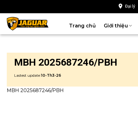
Chuyển
Đại lý
đến
nội
Trang chủ
Giới thiệu
dung
MBH 2025687246/PBH
Lastest update:
10-Th3-26
MBH 2025687246/PBH