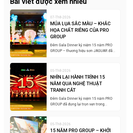
Bài viết được xem nhiều
07-Th8-2026
MÚA LỤA SẮC MÀU – KHẮC
HỌA CHẤT RIÊNG CỦA PRO
GROUP
Đêm Gala Dinner kỷ niệm 15 năm PRO
GROUP – thương hiệu sơn JAGUAR đã…
05-Th8-2026
NHÌN LẠI HÀNH TRÌNH 15
NĂM QUA NGHỆ THUẬT
TRANH CÁT
Đêm Gala Dinner kỷ niệm 15 năm PRO
GROUP đã đọng lại trọn vẹn trong…
05-Th8-2026
15 NĂM PRO GROUP – KHỞI