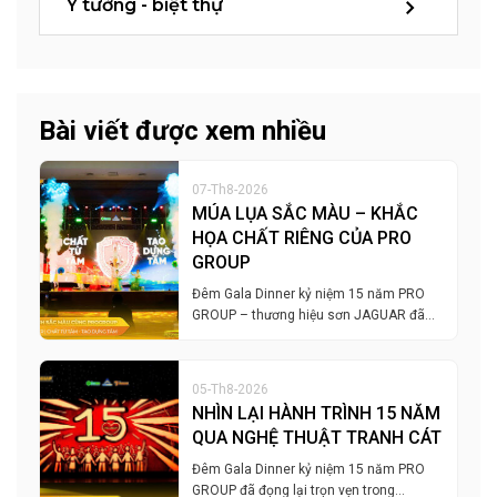
Ý tưởng - biệt thự
Bài viết được xem nhiều
07-Th8-2026
MÚA LỤA SẮC MÀU – KHẮC
HỌA CHẤT RIÊNG CỦA PRO
GROUP
Đêm Gala Dinner kỷ niệm 15 năm PRO
GROUP – thương hiệu sơn JAGUAR đã…
05-Th8-2026
NHÌN LẠI HÀNH TRÌNH 15 NĂM
QUA NGHỆ THUẬT TRANH CÁT
Đêm Gala Dinner kỷ niệm 15 năm PRO
GROUP đã đọng lại trọn vẹn trong…