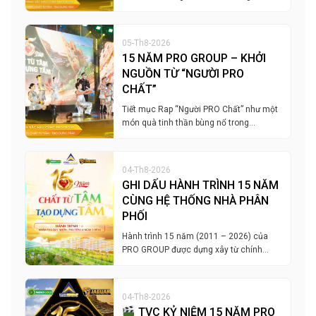
05-Th8-2026
15 NĂM PRO GROUP – KHỞI
NGUỒN TỪ “NGƯỜI PRO
CHẤT”
Tiết mục Rap “Người PRO Chất” như một
món quà tinh thần bùng nổ trong…
04-Th8-2026
GHI DẤU HÀNH TRÌNH 15 NĂM
CÙNG HỆ THỐNG NHÀ PHÂN
PHỐI
Hành trình 15 năm (2011 – 2026) của
PRO GROUP được dựng xây từ chính…
04-Th8-2026
TVC KỶ NIỆM 15 NĂM PRO