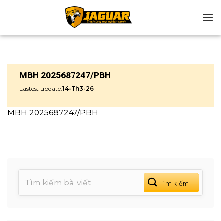
Chuyển
đến
nội
dung
MBH 2025687247/PBH
Lastest update:
14-Th3-26
MBH 2025687247/PBH