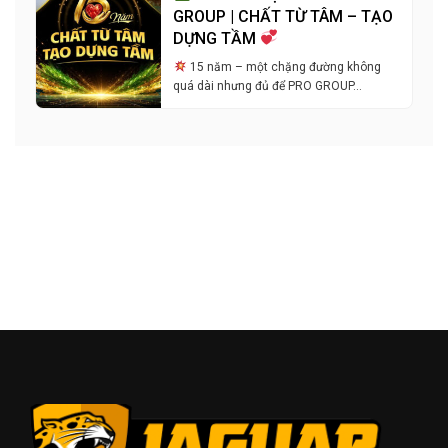
GROUP | CHẤT TỪ TÂM – TẠO
DỰNG TẦM
15 năm – một chặng đường không
quá dài nhưng đủ để PRO GROUP…