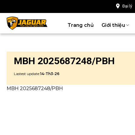
Chuyển
Đại lý
đến
nội
Trang chủ
Giới thiệu
dung
MBH 2025687248/PBH
Lastest update:
14-Th3-26
MBH 2025687248/PBH