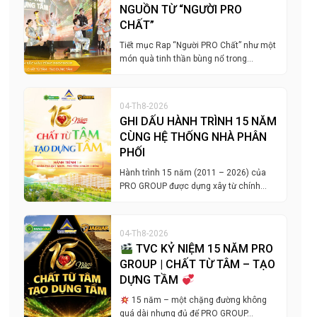
NGUỒN TỪ “NGƯỜI PRO
CHẤT”
Tiết mục Rap “Người PRO Chất” như một
món quà tinh thần bùng nổ trong…
04-Th8-2026
GHI DẤU HÀNH TRÌNH 15 NĂM
CÙNG HỆ THỐNG NHÀ PHÂN
PHỐI
Hành trình 15 năm (2011 – 2026) của
PRO GROUP được dựng xây từ chính…
04-Th8-2026
TVC KỶ NIỆM 15 NĂM PRO
GROUP | CHẤT TỪ TÂM – TẠO
DỰNG TẦM
15 năm – một chặng đường không
quá dài nhưng đủ để PRO GROUP…