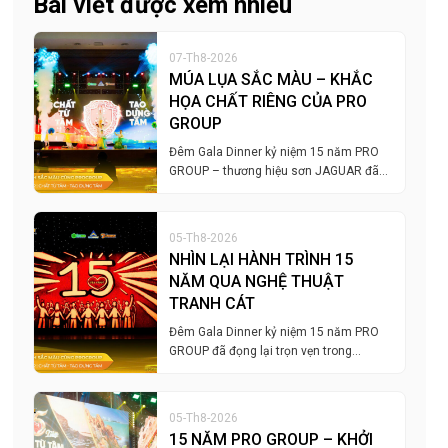
Bài viết được xem nhiều
07-Th8-2026
MÚA LỤA SẮC MÀU – KHẮC
HỌA CHẤT RIÊNG CỦA PRO
GROUP
Đêm Gala Dinner kỷ niệm 15 năm PRO
GROUP – thương hiệu sơn JAGUAR đã…
05-Th8-2026
NHÌN LẠI HÀNH TRÌNH 15
NĂM QUA NGHỆ THUẬT
TRANH CÁT
Đêm Gala Dinner kỷ niệm 15 năm PRO
GROUP đã đọng lại trọn vẹn trong…
05-Th8-2026
15 NĂM PRO GROUP – KHỞI