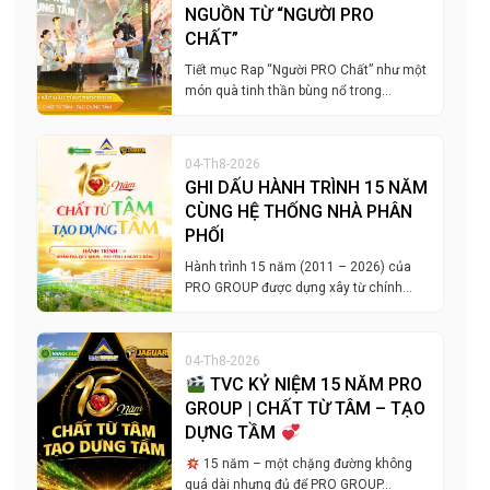
NGUỒN TỪ “NGƯỜI PRO
CHẤT”
Tiết mục Rap “Người PRO Chất” như một
món quà tinh thần bùng nổ trong…
04-Th8-2026
GHI DẤU HÀNH TRÌNH 15 NĂM
CÙNG HỆ THỐNG NHÀ PHÂN
PHỐI
Hành trình 15 năm (2011 – 2026) của
PRO GROUP được dựng xây từ chính…
04-Th8-2026
TVC KỶ NIỆM 15 NĂM PRO
GROUP | CHẤT TỪ TÂM – TẠO
DỰNG TẦM
15 năm – một chặng đường không
quá dài nhưng đủ để PRO GROUP…