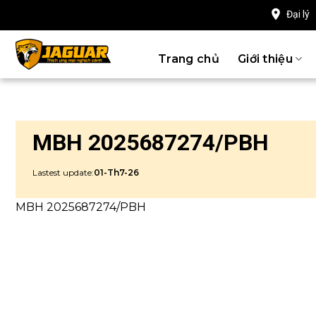
Chuyển
Đại lý
đến
nội
Trang chủ
Giới thiệu
dung
MBH 2025687274/PBH
Lastest update:
01-Th7-26
MBH 2025687274/PBH