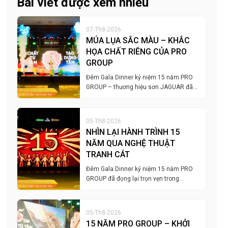
Bài viết được xem nhiều
07-Th8-2026
MÚA LỤA SẮC MÀU – KHẮC
HỌA CHẤT RIÊNG CỦA PRO
GROUP
Đêm Gala Dinner kỷ niệm 15 năm PRO
GROUP – thương hiệu sơn JAGUAR đã…
05-Th8-2026
NHÌN LẠI HÀNH TRÌNH 15
NĂM QUA NGHỆ THUẬT
TRANH CÁT
Đêm Gala Dinner kỷ niệm 15 năm PRO
GROUP đã đọng lại trọn vẹn trong…
05-Th8-2026
15 NĂM PRO GROUP – KHỞI