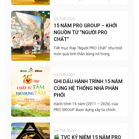
05-Th8-2026
15 NĂM PRO GROUP – KHỞI
NGUỒN TỪ “NGƯỜI PRO
CHẤT”
Tiết mục Rap “Người PRO Chất” như một
món quà tinh thần bùng nổ trong…
04-Th8-2026
GHI DẤU HÀNH TRÌNH 15 NĂM
CÙNG HỆ THỐNG NHÀ PHÂN
PHỐI
Hành trình 15 năm (2011 – 2026) của
PRO GROUP được dựng xây từ chính…
04-Th8-2026
TVC KỶ NIỆM 15 NĂM PRO