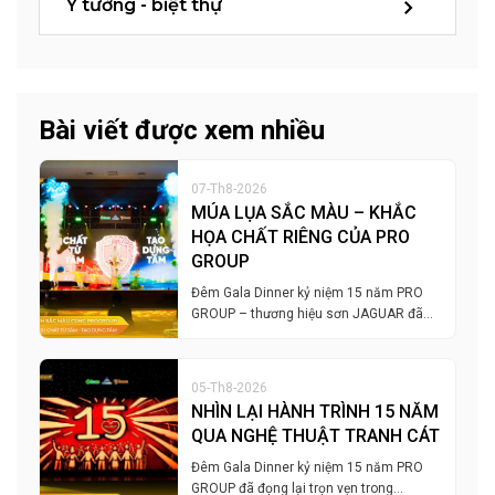
Ý tưởng - biệt thự
Bài viết được xem nhiều
07-Th8-2026
MÚA LỤA SẮC MÀU – KHẮC
HỌA CHẤT RIÊNG CỦA PRO
GROUP
Đêm Gala Dinner kỷ niệm 15 năm PRO
GROUP – thương hiệu sơn JAGUAR đã…
05-Th8-2026
NHÌN LẠI HÀNH TRÌNH 15 NĂM
QUA NGHỆ THUẬT TRANH CÁT
Đêm Gala Dinner kỷ niệm 15 năm PRO
GROUP đã đọng lại trọn vẹn trong…