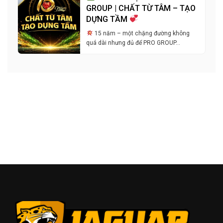
GROUP | CHẤT TỪ TÂM – TẠO
DỰNG TẦM
15 năm – một chặng đường không
quá dài nhưng đủ để PRO GROUP…