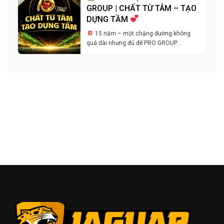
GROUP | CHẤT TỪ TÂM – TẠO
DỰNG TẦM
15 năm – một chặng đường không
quá dài nhưng đủ để PRO GROUP…