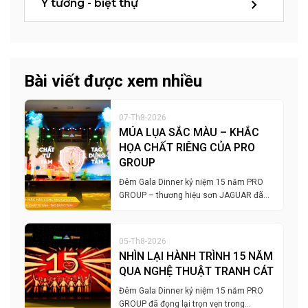
Ý tưởng - biệt thự
Bài viết được xem nhiều
07-Th8-2026
MÚA LỤA SẮC MÀU – KHẮC
HỌA CHẤT RIÊNG CỦA PRO
GROUP
Đêm Gala Dinner kỷ niệm 15 năm PRO
GROUP – thương hiệu sơn JAGUAR đã…
05-Th8-2026
NHÌN LẠI HÀNH TRÌNH 15 NĂM
QUA NGHỆ THUẬT TRANH CÁT
Đêm Gala Dinner kỷ niệm 15 năm PRO
GROUP đã đọng lại trọn vẹn trong…