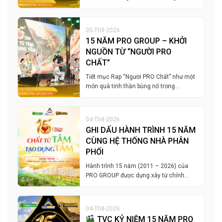
05-Th8-2026
15 NĂM PRO GROUP – KHỞI
NGUỒN TỪ “NGƯỜI PRO
CHẤT”
Tiết mục Rap “Người PRO Chất” như một
món quà tinh thần bùng nổ trong…
04-Th8-2026
GHI DẤU HÀNH TRÌNH 15 NĂM
CÙNG HỆ THỐNG NHÀ PHÂN
PHỐI
Hành trình 15 năm (2011 – 2026) của
PRO GROUP được dựng xây từ chính…
04-Th8-2026
TVC KỶ NIỆM 15 NĂM PRO