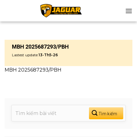
Chuyển
đến
nội
dung
MBH 2025687293/PBH
Lastest update:
13-Th5-26
MBH 2025687293/PBH