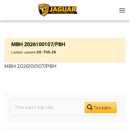
Chuyển
đến
nội
dung
MBH 2026100107/PBH
Lastest update:
20-Th5-26
MBH 2026100107/PBH