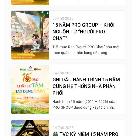
05-Th8-2026
15 NĂM PRO GROUP – KHỞI
NGUỒN TỪ “NGƯỜI PRO
CHẤT”
Tiết mục Rap “Người PRO Chất” như một
món quà tinh thần bùng nổ trong…
04-Th8-2026
GHI DẤU HÀNH TRÌNH 15 NĂM
CÙNG HỆ THỐNG NHÀ PHÂN
PHỐI
Hành trình 15 năm (2011 – 2026) của
PRO GROUP được dựng xây từ chính…
04-Th8-2026
TVC KỶ NIỆM 15 NĂM PRO