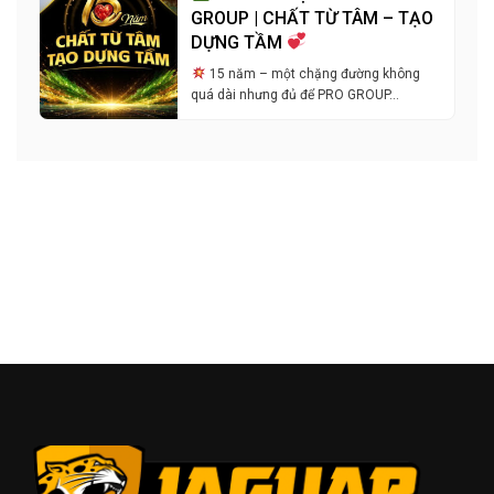
GROUP | CHẤT TỪ TÂM – TẠO
DỰNG TẦM
15 năm – một chặng đường không
quá dài nhưng đủ để PRO GROUP…