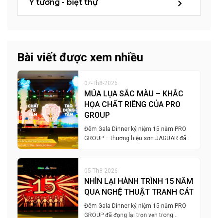
Ý tưởng - biệt thự
Bài viết được xem nhiều
07-Th8-2026
MÚA LỤA SẮC MÀU – KHẮC
HỌA CHẤT RIÊNG CỦA PRO
GROUP
Đêm Gala Dinner kỷ niệm 15 năm PRO
GROUP – thương hiệu sơn JAGUAR đã…
05-Th8-2026
NHÌN LẠI HÀNH TRÌNH 15 NĂM
QUA NGHỆ THUẬT TRANH CÁT
Đêm Gala Dinner kỷ niệm 15 năm PRO
GROUP đã đọng lại trọn vẹn trong…