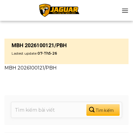
Chuyển
đến
nội
dung
MBH 2026100121/PBH
Lastest update:
07-Th5-26
MBH 2026100121/PBH