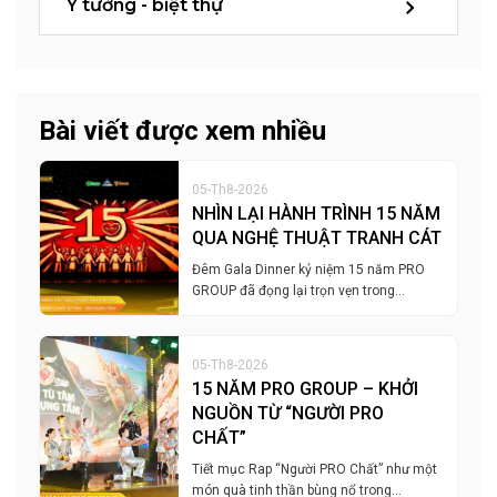
Ý tưởng - biệt thự
Bài viết được xem nhiều
05-Th8-2026
NHÌN LẠI HÀNH TRÌNH 15 NĂM
QUA NGHỆ THUẬT TRANH CÁT
Đêm Gala Dinner kỷ niệm 15 năm PRO
GROUP đã đọng lại trọn vẹn trong…
05-Th8-2026
15 NĂM PRO GROUP – KHỞI
NGUỒN TỪ “NGƯỜI PRO
CHẤT”
Tiết mục Rap “Người PRO Chất” như một
món quà tinh thần bùng nổ trong…