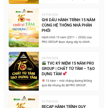
04-Th8-2026
GHI DẤU HÀNH TRÌNH 15 NĂM
CÙNG HỆ THỐNG NHÀ PHÂN
PHỐI
Hành trình 15 năm (2011 – 2026) của
PRO GROUP được dựng xây từ chính…
04-Th8-2026
TVC KỶ NIỆM 15 NĂM PRO
GROUP | CHẤT TỪ TÂM – TẠO
DỰNG TẦM
15 năm – một chặng đường không
quá dài nhưng đủ để PRO GROUP…
03-Th8-2026
RECAP HÀNH TRÌNH QUY