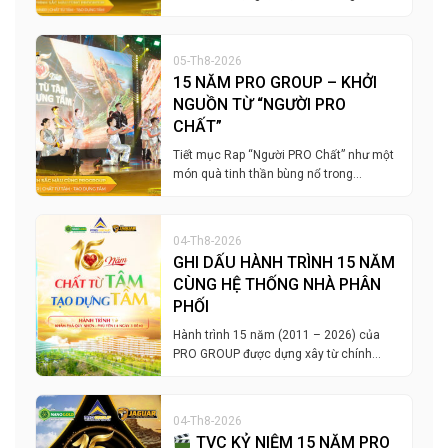
05-Th8-2026
15 NĂM PRO GROUP – KHỞI
NGUỒN TỪ “NGƯỜI PRO
CHẤT”
Tiết mục Rap “Người PRO Chất” như một
món quà tinh thần bùng nổ trong…
04-Th8-2026
GHI DẤU HÀNH TRÌNH 15 NĂM
CÙNG HỆ THỐNG NHÀ PHÂN
PHỐI
Hành trình 15 năm (2011 – 2026) của
PRO GROUP được dựng xây từ chính…
04-Th8-2026
TVC KỶ NIỆM 15 NĂM PRO