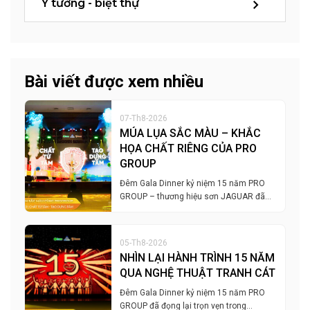
Ý tưởng - biệt thự
Bài viết được xem nhiều
07-Th8-2026
MÚA LỤA SẮC MÀU – KHẮC
HỌA CHẤT RIÊNG CỦA PRO
GROUP
Đêm Gala Dinner kỷ niệm 15 năm PRO
GROUP – thương hiệu sơn JAGUAR đã…
05-Th8-2026
NHÌN LẠI HÀNH TRÌNH 15 NĂM
QUA NGHỆ THUẬT TRANH CÁT
Đêm Gala Dinner kỷ niệm 15 năm PRO
GROUP đã đọng lại trọn vẹn trong…