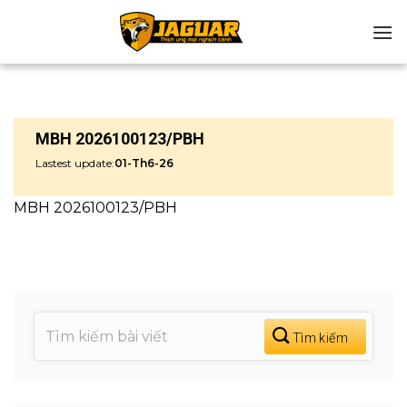
Chuyển
đến
nội
dung
MBH 2026100123/PBH
Lastest update:
01-Th6-26
MBH 2026100123/PBH