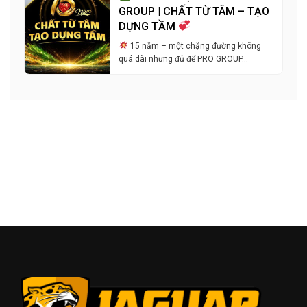
GROUP | CHẤT TỪ TÂM – TẠO
DỰNG TẦM
15 năm – một chặng đường không
quá dài nhưng đủ để PRO GROUP…