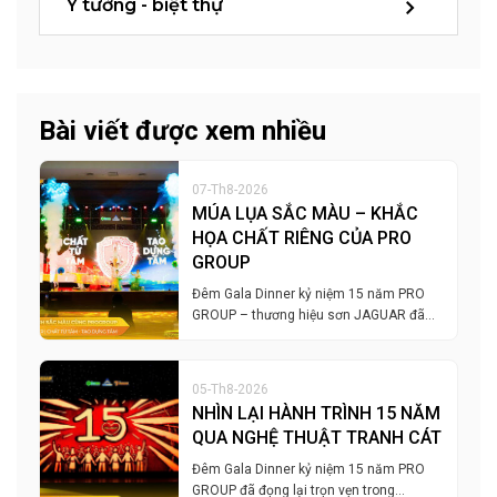
Ý tưởng - biệt thự
Bài viết được xem nhiều
07-Th8-2026
MÚA LỤA SẮC MÀU – KHẮC
HỌA CHẤT RIÊNG CỦA PRO
GROUP
Đêm Gala Dinner kỷ niệm 15 năm PRO
GROUP – thương hiệu sơn JAGUAR đã…
05-Th8-2026
NHÌN LẠI HÀNH TRÌNH 15 NĂM
QUA NGHỆ THUẬT TRANH CÁT
Đêm Gala Dinner kỷ niệm 15 năm PRO
GROUP đã đọng lại trọn vẹn trong…