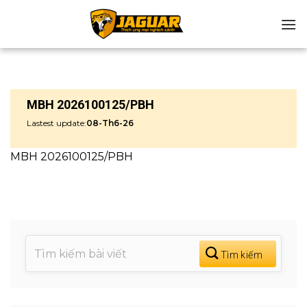
Chuyển
đến
nội
dung
MBH 2026100125/PBH
Lastest update:
08-Th6-26
MBH 2026100125/PBH