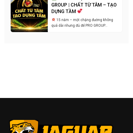
GROUP | CHẤT TỪ TÂM – TẠO
DỰNG TẦM
15 năm – một chặng đường không
quá dài nhưng đủ để PRO GROUP…