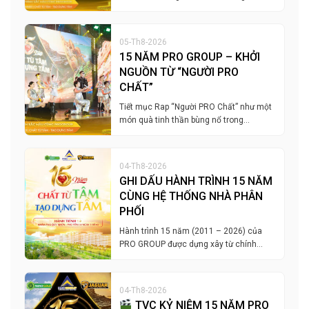
05-Th8-2026
15 NĂM PRO GROUP – KHỞI
NGUỒN TỪ “NGƯỜI PRO
CHẤT”
Tiết mục Rap “Người PRO Chất” như một
món quà tinh thần bùng nổ trong…
04-Th8-2026
GHI DẤU HÀNH TRÌNH 15 NĂM
CÙNG HỆ THỐNG NHÀ PHÂN
PHỐI
Hành trình 15 năm (2011 – 2026) của
PRO GROUP được dựng xây từ chính…
04-Th8-2026
TVC KỶ NIỆM 15 NĂM PRO