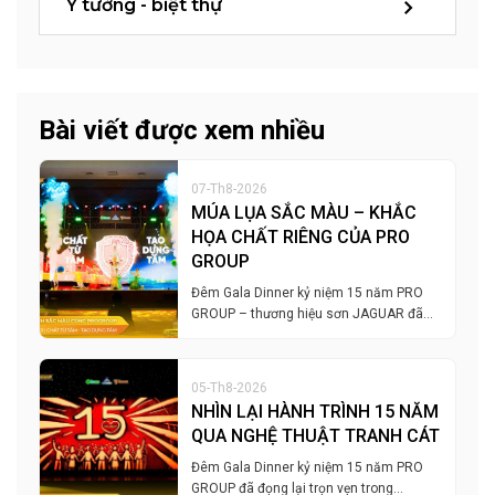
Ý tưởng - biệt thự
Bài viết được xem nhiều
07-Th8-2026
MÚA LỤA SẮC MÀU – KHẮC
HỌA CHẤT RIÊNG CỦA PRO
GROUP
Đêm Gala Dinner kỷ niệm 15 năm PRO
GROUP – thương hiệu sơn JAGUAR đã…
05-Th8-2026
NHÌN LẠI HÀNH TRÌNH 15 NĂM
QUA NGHỆ THUẬT TRANH CÁT
Đêm Gala Dinner kỷ niệm 15 năm PRO
GROUP đã đọng lại trọn vẹn trong…