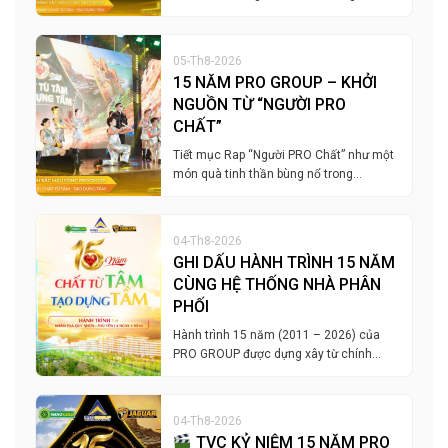
05-Th8-2026
15 NĂM PRO GROUP – KHỞI
NGUỒN TỪ “NGƯỜI PRO
CHẤT”
Tiết mục Rap “Người PRO Chất” như một
món quà tinh thần bùng nổ trong…
04-Th8-2026
GHI DẤU HÀNH TRÌNH 15 NĂM
CÙNG HỆ THỐNG NHÀ PHÂN
PHỐI
Hành trình 15 năm (2011 – 2026) của
PRO GROUP được dựng xây từ chính…
04-Th8-2026
TVC KỶ NIỆM 15 NĂM PRO