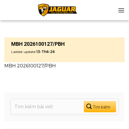
Chuyển
đến
nội
dung
MBH 2026100127/PBH
Lastest update:
13-Th6-26
MBH 2026100127/PBH