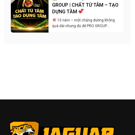
GROUP | CHẤT TỪ TÂM – TẠO
DỰNG TẦM
15 năm – một chặng đường không
quá dài nhưng đủ để PRO GROUP…