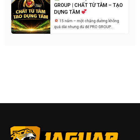
GROUP | CHẤT TỪ TÂM – TẠO
DỰNG TẦM
15 năm – một chặng đường không
quá dài nhưng đủ để PRO GROUP…