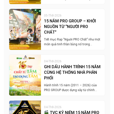
05-Th8-2026
15 NĂM PRO GROUP – KHỞI
NGUỒN TỪ “NGƯỜI PRO
CHẤT”
Tiết mục Rap “Người PRO Chất” như một
món quà tinh thần bùng nổ trong…
04-Th8-2026
GHI DẤU HÀNH TRÌNH 15 NĂM
CÙNG HỆ THỐNG NHÀ PHÂN
PHỐI
Hành trình 15 năm (2011 – 2026) của
PRO GROUP được dựng xây từ chính…
04-Th8-2026
TVC KỶ NIỆM 15 NĂM PRO