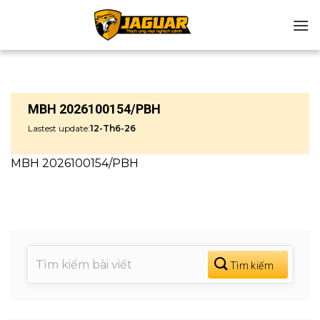
Chuyển
đến
nội
dung
MBH 2026100154/PBH
Lastest update:
12-Th6-26
MBH 2026100154/PBH