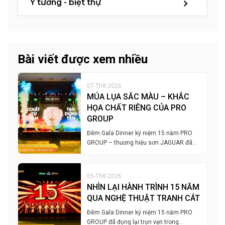
Ý tưởng - biệt thự
Bài viết được xem nhiều
07-Th8-2026
MÚA LỤA SẮC MÀU – KHẮC
HỌA CHẤT RIÊNG CỦA PRO
GROUP
Đêm Gala Dinner kỷ niệm 15 năm PRO
GROUP – thương hiệu sơn JAGUAR đã…
05-Th8-2026
NHÌN LẠI HÀNH TRÌNH 15 NĂM
QUA NGHỆ THUẬT TRANH CÁT
Đêm Gala Dinner kỷ niệm 15 năm PRO
GROUP đã đọng lại trọn vẹn trong…