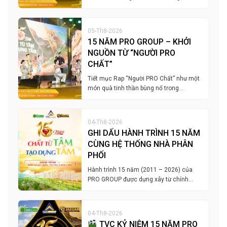
05-Th8-2026
15 NĂM PRO GROUP – KHỞI
NGUỒN TỪ “NGƯỜI PRO
CHẤT”
Tiết mục Rap “Người PRO Chất” như một
món quà tinh thần bùng nổ trong…
04-Th8-2026
GHI DẤU HÀNH TRÌNH 15 NĂM
CÙNG HỆ THỐNG NHÀ PHÂN
PHỐI
Hành trình 15 năm (2011 – 2026) của
PRO GROUP được dựng xây từ chính…
04-Th8-2026
TVC KỶ NIỆM 15 NĂM PRO