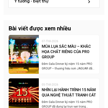
Ý tưởng - biệt thự
Bài viết được xem nhiều
07-Th8-2026
MÚA LỤA SẮC MÀU – KHẮC
HỌA CHẤT RIÊNG CỦA PRO
GROUP
Đêm Gala Dinner kỷ niệm 15 năm PRO
GROUP – thương hiệu sơn JAGUAR đã…
05-Th8-2026
NHÌN LẠI HÀNH TRÌNH 15 NĂM
QUA NGHỆ THUẬT TRANH CÁT
Đêm Gala Dinner kỷ niệm 15 năm PRO
GROUP đã đọng lại trọn vẹn trong…