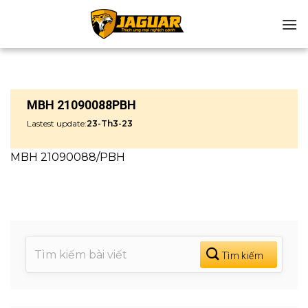
Chuyển
đến
nội
dung
MBH 21090088PBH
Lastest update:
23-Th3-23
MBH 21090088/PBH