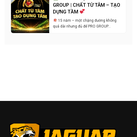
GROUP | CHẤT TỪ TÂM – TẠO
DỰNG TẦM
15 năm – một chặng đường không
quá dài nhưng đủ để PRO GROUP…