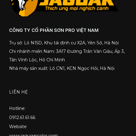
CÔNG TY CỔ PHẦN SƠN PRO VIỆT NAM
Trụ sở: Lô N15D, Khu tái định cư X2A, Yên Sở, Hà Nội
Chi nhánh miền Nam: 3A17 Đường Trần Văn Giàu, Ấp 3,
Tân Vĩnh Lộc, Hồ Chí Minh
Nhà máy sản xuất: Lô CN1, KCN Ngọc Hồi, Hà Nội
LIÊN HỆ
Hotline:
0912.61.61.66
Website
www.jagugarcolor.com