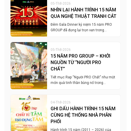
05-Th8-2026
NHÌN LẠI HÀNH TRÌNH 15 NĂM
QUA NGHỆ THUẬT TRANH CÁT
Đêm Gala Dinner kỷ niệm 15 năm PRO
GROUP đã đọng lại trọn vẹn trong…
05-Th8-2026
15 NĂM PRO GROUP – KHỞI
NGUỒN TỪ “NGƯỜI PRO
CHẤT”
Tiết mục Rap “Người PRO Chất” như một
món quà tinh thần bùng nổ trong…
04-Th8-2026
GHI DẤU HÀNH TRÌNH 15 NĂM
CÙNG HỆ THỐNG NHÀ PHÂN
PHỐI
Hành trình 15 năm (2011 – 2026) của