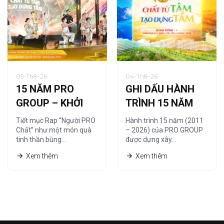
05-Th8-26
04-Th8-26
15 NĂM PRO
GHI DẤU HÀNH
GROUP – KHỞI
TRÌNH 15 NĂM
NGUỒN TỪ
CÙNG HỆ THỐNG
Tiết mục Rap “Người PRO
Hành trình 15 năm (2011
“NGƯỜI PRO
NHÀ PHÂN PHỐI
Chất” như một món quà
– 2026) của PRO GROUP
tinh thần bùng…
được dựng xây…
CHẤT”
Xem thêm
Xem thêm