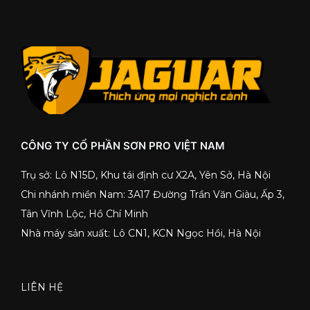
CÔNG TY CỔ PHẦN SƠN PRO VIỆT NAM
Trụ sở: Lô N15D, Khu tái định cư X2A, Yên Sở, Hà Nội
Chi nhánh miền Nam: 3A17 Đường Trần Văn Giàu, Ấp 3,
Tân Vĩnh Lộc, Hồ Chí Minh
Nhà máy sản xuất: Lô CN1, KCN Ngọc Hồi, Hà Nội
LIÊN HỆ