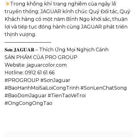
Trong không khí trang nghiêm của ngày lễ
truyền thống; JAGUAR kính chúc Quý Đối tác, Quý
Khách hàng có một năm Bính Ngọ khởi sắc, thuận
lợi và tiếp tục đồng hành cùng JAGUAR phát triển
thịnh vượng.
—————————–
𝐒𝐨̛𝐧 𝐉𝐀𝐆𝐔𝐀𝐑 – Thích Ứng Mọi Nghịch Cảnh
SẢN PHẨM CỦA PRO GROUP
Website: jaguarcolor.com
Hotline: 0912 61 61 66
#PROGROUP #SơnJaguar
#BaoHanhMoiSaiLoiCongTrinh #SonLenChatSong
#BaoDomJaguar #TienTaoVeTroi
#OngCongOngTao