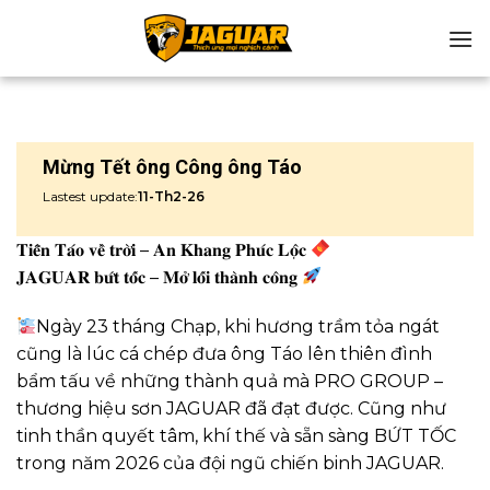
Chuyển
đến
nội
dung
Mừng Tết ông Công ông Táo
Lastest update:
11-Th2-26
𝐓𝐢𝐞̂̃𝐧 𝐓𝐚́𝐨 𝐯𝐞̂̀ 𝐭𝐫𝐨̛̀𝐢 – 𝐀𝐧 𝐊𝐡𝐚𝐧𝐠 𝐏𝐡𝐮́𝐜 𝐋𝐨̣̂𝐜
𝐉𝐀𝐆𝐔𝐀𝐑 𝐛𝐮̛́𝐭 𝐭𝐨̂́𝐜 – 𝐌𝐨̛̉ 𝐥𝐨̂́𝐢 𝐭𝐡𝐚̀𝐧𝐡 𝐜𝐨̂𝐧𝐠
Ngày 23 tháng Chạp, khi hương trầm tỏa ngát
cũng là lúc cá chép đưa ông Táo lên thiên đình
bẩm tấu về những thành quả mà PRO GROUP –
thương hiệu sơn JAGUAR đã đạt được. Cũng như
tinh thần quyết tâm, khí thế và sẵn sàng BỨT TỐC
trong năm 2026 của đội ngũ chiến binh JAGUAR.