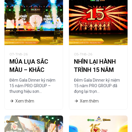
07-Th8-26
05-Th8-26
MÚA LỤA SẮC
NHÌN LẠI HÀNH
MÀU – KHẮC
TRÌNH 15 NĂM
HỌA CHẤT RIÊNG
QUA NGHỆ
Đêm Gala Dinner kỷ niệm
Đêm Gala Dinner kỷ niệm
CỦA PRO GROUP
THUẬT TRANH
15 năm PRO GROUP –
15 năm PRO GROUP đã
thương hiệu sơn…
đọng lại trọn…
CÁT
Xem thêm
Xem thêm